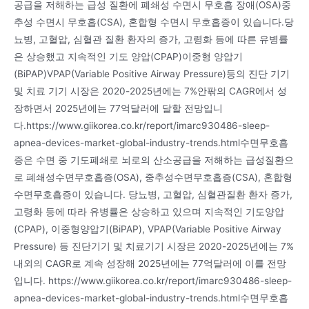
공급을 저해하는 급성 질환에 폐쇄성 수면시 무호흡 장애(OSA)중
추성 수면시 무호흡(CSA), 혼합형 수면시 무호흡증이 있습니다.당
뇨병, 고혈압, 심혈관 질환 환자의 증가, 고령화 등에 따른 유병률
은 상승했고 지속적인 기도 양압(CPAP)이중형 양압기
(BiPAP)VPAP(Variable Positive Airway Pressure)등의 진단 기기
및 치료 기기 시장은 2020-2025년에는 7%안팎의 CAGR에서 성
장하면서 2025년에는 77억달러에 달할 전망입니
다.https://www.giikorea.co.kr/report/imarc930486-sleep-
apnea-devices-market-global-industry-trends.html수면무호흡
증은 수면 중 기도폐쇄로 뇌로의 산소공급을 저해하는 급성질환으
로 폐쇄성수면무호흡증(OSA), 중추성수면무호흡증(CSA), 혼합형
수면무호흡증이 있습니다. 당뇨병, 고혈압, 심혈관질환 환자 증가,
고령화 등에 따라 유병률은 상승하고 있으며 지속적인 기도양압
(CPAP), 이중형양압기(BiPAP), VPAP(Variable Positive Airway
Pressure) 등 진단기기 및 치료기기 시장은 2020-2025년에는 7%
내외의 CAGR로 계속 성장해 2025년에는 77억달러에 이를 전망
입니다. https://www.giikorea.co.kr/report/imarc930486-sleep-
apnea-devices-market-global-industry-trends.html수면무호흡