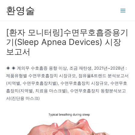
콘
환영술
텐
Main
츠
Men
로
[환자 모니터링]수면무호흡증용기
건
기(Sleep Apnea Devices) 시장
너
뛰
보고서
기
◈ ◈ 계의무 수호흡증 용향 이상, 조금 재탄생, 2021년~2028년 :
제품유형별 수면무호흡장치 시장규모, 점유율&트렌드 분석보고서
(지역별, 수면무호흡장치별), 수면무호흡장치 시장규모, 수면무호
흡장치(지역별, 치료용 마스크별), 수면무호흡장치 동향분석보고
서(진단용 마스크)