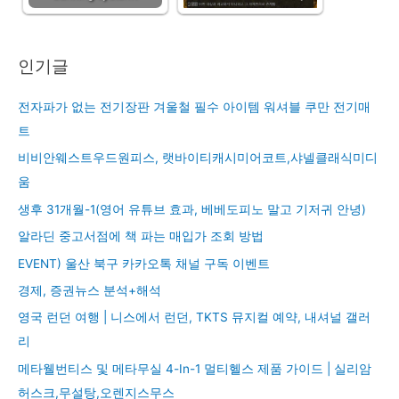
인기글
전자파가 없는 전기장판 겨울철 필수 아이템 워셔블 쿠만 전기매
트
비비안웨스트우드원피스, 랫바이티캐시미어코트,샤넬클래식미디
움
생후 31개월-1(영어 유튜브 효과, 베베도피노 말고 기저귀 안녕)
알라딘 중고서점에 책 파는 매입가 조회 방법
EVENT) 울산 북구 카카오톡 채널 구독 이벤트
경제, 증권뉴스 분석+해석
영국 런던 여행 | 니스에서 런던, TKTS 뮤지컬 예약, 내셔널 갤러
리
메타웰번티스 및 메타무실 4-In-1 멀티헬스 제품 가이드 | 실리암
허스크,무설탕,오렌지스무스