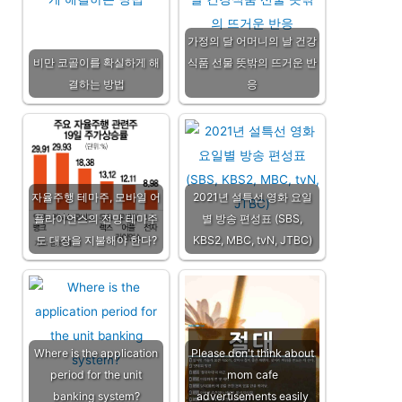
가정의 달 어머니의 날 건강
비만 코골이를 확실하게 해
식품 선물 뜻밖의 뜨거운 반
결하는 방법
응
자율주행 테마주, 모바일 어
2021년 설특선 영화 요일
플라이언스의 전망 테마주
별 방송 편성표 (SBS,
도 대장을 지불해야 한다?
KBS2, MBC, tvN, JTBC)
Where is the application
Please don't think about
period for the unit
mom cafe
banking system?
advertisements easily