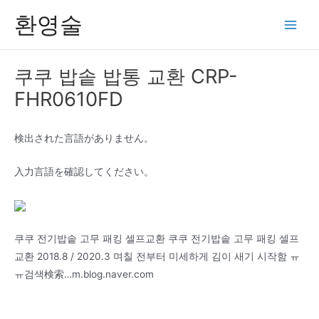
콘
환영술
텐
Main
츠
Men
로
쿠쿠 밥솥 밥통 교환 CRP-
건
FHR0610FD
너
뛰
기
検出された言語がありません。
入力言語を確認してください。
쿠쿠 전기밥솥 고무 패킹 셀프교환 쿠쿠 전기밥솥 고무 패킹 셀프
교환 2018.8 / 2020.3 며칠 전부터 미세하게 김이 새기 시작함 ㅠ
ㅠ검색検索…m.blog.naver.com