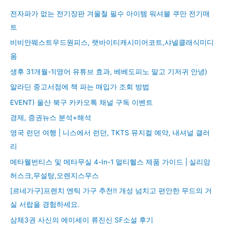
전자파가 없는 전기장판 겨울철 필수 아이템 워셔블 쿠만 전기매
트
비비안웨스트우드원피스, 랫바이티캐시미어코트,샤넬클래식미디
움
생후 31개월-1(영어 유튜브 효과, 베베도피노 말고 기저귀 안녕)
알라딘 중고서점에 책 파는 매입가 조회 방법
EVENT) 울산 북구 카카오톡 채널 구독 이벤트
경제, 증권뉴스 분석+해석
영국 런던 여행 | 니스에서 런던, TKTS 뮤지컬 예약, 내셔널 갤러
리
메타웰번티스 및 메타무실 4-In-1 멀티헬스 제품 가이드 | 실리암
허스크,무설탕,오렌지스무스
[르네가구]프렌치 엔틱 가구 추천!! 개성 넘치고 편안한 무드의 거
실 서랍을 경험하세요.
삼체3권 사신의 에이세이 류진신 SF소설 후기