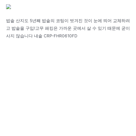
밥솥 산지도 5년째 밥솥의 코팅이 벗겨진 것이 눈에 띄어 교체하려
고 밥솥을 구입!고무 패킹은 가까운 곳에서 살 수 있기 때문에 굳이
사지 않습니다 내솥 CRP-FHR0610FD