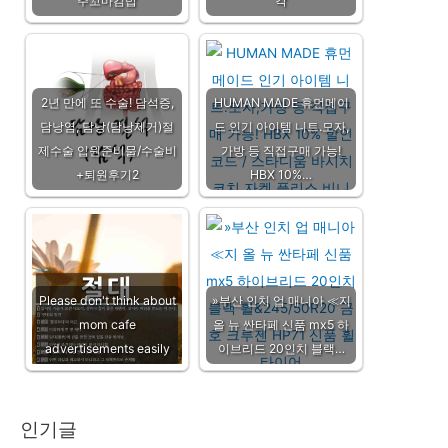
주꼬마김밥
각
2년 만에 또 수술! 담석증,
HUMAN MADE 휴먼메이
담낭염, 담낭(담낭제거)절
드 인기 아이템 니트.모자,
제수술 입원준비물/수술비
가방 등 직접구매 가능!
+퇴원후기2
HBX 10%…
Please don't think about
»부산 인치 업 매니아 ≪지
mom cafe
올 뉴 싼타페 신품 mx5 하
advertisements easily
이브리드 20인치 블랙…
인기글