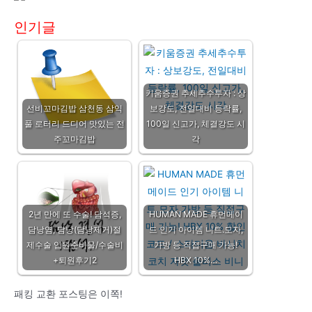
인기글
키움증권 추세추수투자 : 상
선비꼬마김밥 삼천동 삼익
보강도, 전일대비 등락률,
풀 로터리 드디어 맛있는 전
100일 신고가, 체결강도 시
주꼬마김밥
각
2년 만에 또 수술! 담석증,
HUMAN MADE 휴먼메이
담낭염, 담낭(담낭제거)절
드 인기 아이템 니트.모자,
제수술 입원준비물/수술비
가방 등 직접구매 가능!
+퇴원후기2
HBX 10%…
패킹 교환 포스팅은 이쪽!