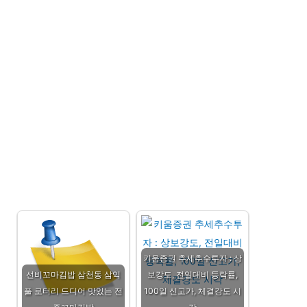
키움증권 추세추수투자 : 상
선비꼬마김밥 삼천동 삼익
보강도, 전일대비 등락률,
풀 로터리 드디어 맛있는 전
100일 신고가, 체결강도 시