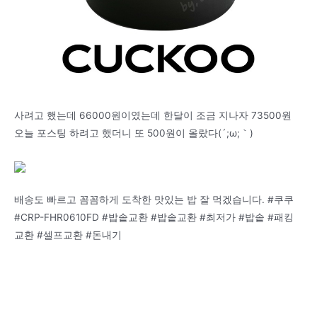
사려고 했는데 66000원이였는데 한달이 조금 지나자 73500원
오늘 포스팅 하려고 했더니 또 500원이 올랐다(´;ω;｀)
배송도 빠르고 꼼꼼하게 도착한 맛있는 밥 잘 먹겠습니다. #쿠쿠
#CRP-FHR0610FD #밥솥교환 #밥솥교환 #최저가 #밥솥 #패킹
교환 #셀프교환 #돈내기