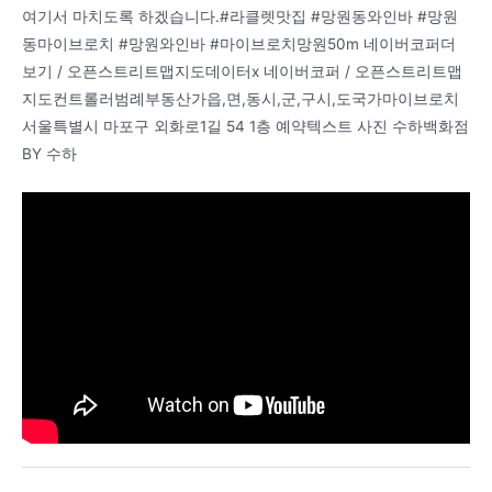
여기서 마치도록 하겠습니다.#라클렛맛집 #망원동와인바 #망원
동마이브로치 #망원와인바 #마이브로치망원50m 네이버코퍼더
보기 / 오픈스트리트맵지도데이터x 네이버코퍼 / 오픈스트리트맵
지도컨트롤러범례부동산가읍,면,동시,군,구시,도국가마이브로치
서울특별시 마포구 외화로1길 54 1층 예약텍스트 사진 수하백화점
BY 수하