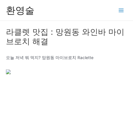
콘
환영술
텐
Main
츠
Men
로
라클렛 맛집 : 망원동 와인바 마이
건
브로치 해결
너
뛰
기
오늘 저녁 뭐 먹지? 망원동 마이브로치 Raclette