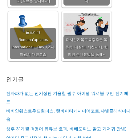
그 [흐르는 상처에서]
다
플로리다
Romana'apilates
다사일자목구목증후군 목
international - Day 1,2 샤
통증, 대실역, 새천서재, 한
리쌤의 개인교습
의원 추나요법을 통해~
인기글
전자파가 없는 전기장판 겨울철 필수 아이템 워셔블 쿠만 전기매
트
비비안웨스트우드원피스, 랫바이티캐시미어코트,샤넬클래식미디
움
생후 31개월-1(영어 유튜브 효과, 베베도피노 말고 기저귀 안녕)
알라딘 중고서점에 책 파는 매입가 조회 방법