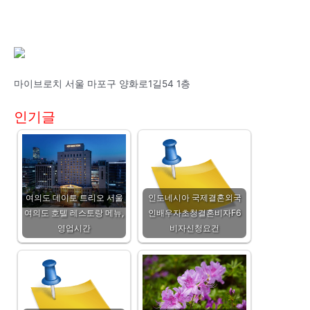
마이브로치 서울 마포구 양화로1길54 1층
인기글
여의도 데이토 트리오 서울
인도네시아 국제결혼외국
여의도 호텔 레스토랑 메뉴,
인배우자초청결혼비자F6
영업시간
비자신청요건