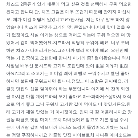
치즈도 2종류가 있기 때문에 먹고 싶은 것을 선택해서 구워 먹으면
된다고 합니다.단, 치즈 그릴은 매우 뜨겁기 때문에 만지지 마십시
오. 제가 이걸 어떻게 알았냐고요?판사님, 저는 아무 말도 하지 않
았습니다.치즈의 짠맛과 고기의 맛, 큰일납니다.이게 맛이 없을 수
가 없잖아요.사실 이거는 생으로 먹어도 되는데 구워 먹으면 더 맛
있어서 같이 먹어봤어요.치즈라서 적당히 구워야 해요. 너무 오버
하면 치즈가 타버리거든요.그러니까 빨리 먹어야 해요. 오랜만에
먹는 거 집중하고 오랜만에 만나서 아가리 좀? 털어왔습니다.역시
사장님 배우신 분치즈와 고기의 조합인데 맛이 없을 이유가 없잖
아요?그리고 소고기는 미디엄 레어 레벨로 구워주시고 웰던 좋아
하시면 불판에 구워드시면 됩니다.정말… 이 조합은 진짜예요. 라
클렛 맛집의 삽을 알아줘야 하는 부분입니다.여기에 세 잔의 와인
을 마시면 마침 데이트하러 오기 좋아요.아스파라거스삶아서 채식
으로 먹기 좋고 그냥 구워서 고기랑 같이 먹어도 더 맛있거든요.원
래 고기가 제일 맛있는 거 아시잖아요. 진짜 다 잘 어울리니까요.망
원동 라클렛 맛집 마이브로치 다녀왔어요.참고로 기본 빵을 주시
는데 이거랑 같이 먹으니까 타파스 느낌이 들었어요.어쨌든 요리
는 정말 푸짐하니까요.라클렛 맛집 마이브로치 다녀온 에피소드는