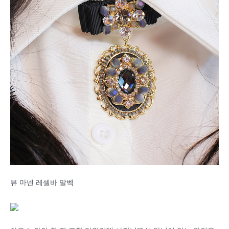
뷰 마넨 레셀바 말벡