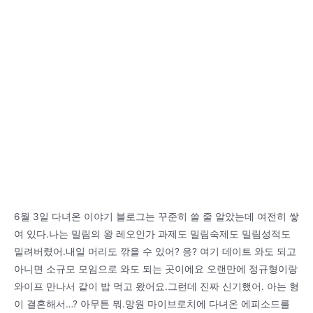
6월 3일 다녀온 이야기 블로그는 꾸준히 쓸 줄 알았는데 여전히 쌓
여 있다.나는 밀림의 왕 레오인가 과제도 밀림숙제도 밀림성적도
밀려버렸어.내일 머리도 깎을 수 있어? 응? 여기 데이트 와도 되고
아니면 소규모 모임으로 와도 되는 곳이에요 오랜만에 정규형이랑
와이프 만나서 같이 밥 먹고 왔어요.그런데 진짜 신기했어. 아는 형
이 결혼해서…? 아무튼 뭐.망원 마이브로치에 다녀온 에피소드를