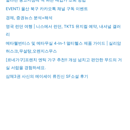
EVENT) 울산 북구 카카오톡 채널 구독 이벤트
경제, 증권뉴스 분석+해석
영국 런던 여행 | 니스에서 런던, TKTS 뮤지컬 예약, 내셔널 갤러
리
메타웰번티스 및 메타무실 4-In-1 멀티헬스 제품 가이드 | 실리암
허스크,무설탕,오렌지스무스
[르네가구]프렌치 엔틱 가구 추천!! 개성 넘치고 편안한 무드의 거
실 서랍을 경험하세요.
삼체3권 사신의 에이세이 류진신 SF소설 후기