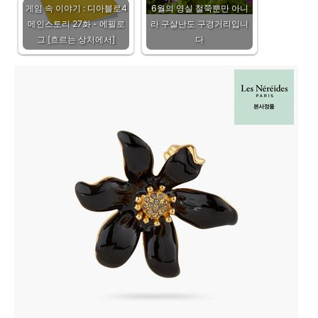
게임 속 이야기 : 디아블로4
6월의 영실 철쭉뿐만 아니
메인스토리 27화 - 에필로
라 구살난도 구경거리입니
그 [흐르는 상처에서]
다