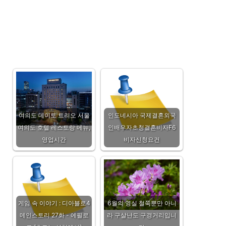
여의도 데이토 트리오 서울
인도네시아 국제결혼외국
여의도 호텔 레스토랑 메뉴,
인배우자초청결혼비자F6
영업시간
비자신청요건
게임 속 이야기 : 디아블로4
6월의 영실 철쭉뿐만 아니
메인스토리 27화 - 에필로
라 구살난도 구경거리입니