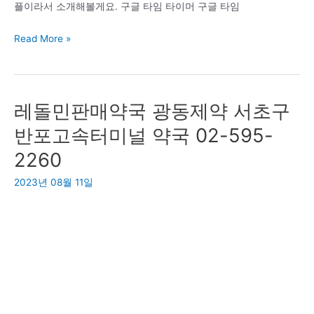
플이라서 소개해볼게요. 구글 타임 타이머 구글 타임
이)
구
Read More »
글
타
임
레돌민판매약국 광동제약 서초구
타
이
반포고속터미널 약국 02-595-
머
2260
시
간
2023년 08월 11일
관
리
무
료
앱
추
천