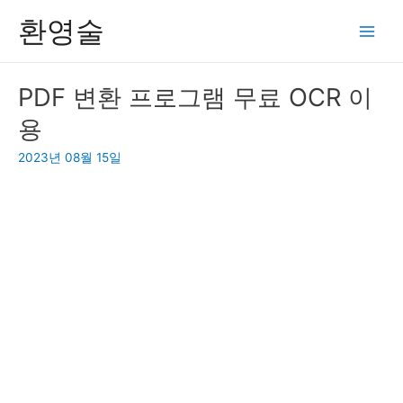
콘
환영술
텐
Main
츠
Men
로
PDF 변환 프로그램 무료 OCR 이
건
용
너
뛰
2023년 08월 15일
기