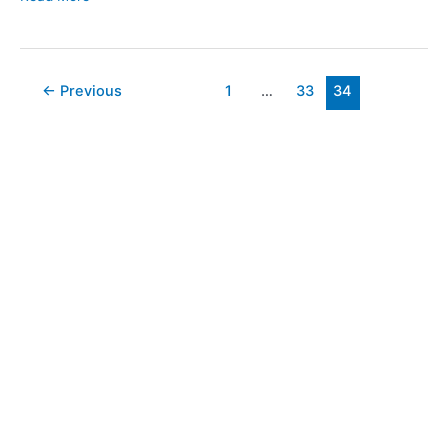
돌
민
판
Post
←
Previous
1
…
33
34
매
pagination
약
국
광
동
제
약
서
초
구
반
포
고
속
터