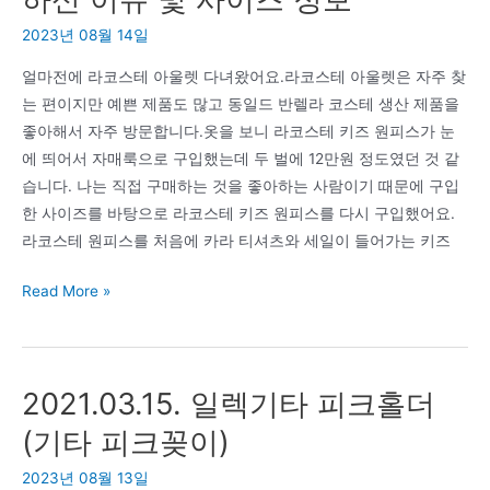
램
2023년 08월 14일
무
료
얼마전에 라코스테 아울렛 다녀왔어요.라코스테 아울렛은 자주 찾
OCR
는 편이지만 예쁜 제품도 많고 동일드 반렐라 코스테 생산 제품을
이
좋아해서 자주 방문합니다.옷을 보니 라코스테 키즈 원피스가 눈
용
에 띄어서 자매룩으로 구입했는데 두 벌에 12만원 정도였던 것 같
습니다. 나는 직접 구매하는 것을 좋아하는 사람이기 때문에 구입
한 사이즈를 바탕으로 라코스테 키즈 원피스를 다시 구입했어요.
라코스테 원피스를 처음에 카라 티셔츠와 세일이 들어가는 키즈
라
Read More »
코
스
테
2021.03.15. 일렉기타 피크홀더
키
즈
(기타 피크꽂이)
원
2023년 08월 13일
피