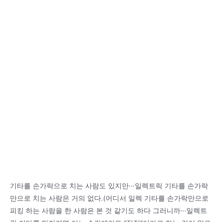
스
빈
홈
구
매
하
신
이
유
및
사
이
즈
정
보
기타를 손가락으로 치는 사람도 있지만···일렉트릭 기타를 손가락
만으로 치는 사람은 거의 없다.(어디서 일렉 기타를 손가락만으로
피킹 하는 사람을 한 사람은 본 것 같기도 하다 그러니까···일렉트