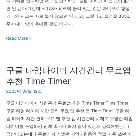
릭 기타를 만지려면 어느 순간에라도 “정점”이라고 하는 것이 없으
면 안 된다.그런데···기타가 피크에 붙어 있는 것은 아니므로 항상
기타와 피크는 따로 놀지 않으면 안 되고, 그렇다고 절정을 365일
주머니에 넣어 휴대용 것도 아니다.
2021.03.15.
Read More »
일
렉
기
구글 타임타이머 시간관리 무료앱
타
피
추천 Time Timer
크
2023년 08월 12일
홀
더
구글 타임타이머 시간관리 무료앱 추천 Time Timer Time Timer
(기
구글 타임 타이머 시간 관리 무료 앱 추천 앱 Time Timer 구글 타
타
임 타이머 시간 관리 무료 앱 추천 앱 시간관리 시계로 유명한 타임
피
타이머를 구입하기 전에 혹시나 해서 앱이 있는지 검색해봤는데!
크
금방나오는데다 무료라서 기뻤던 기억~ 한동안 정말 자주 쓰던 어
꽂