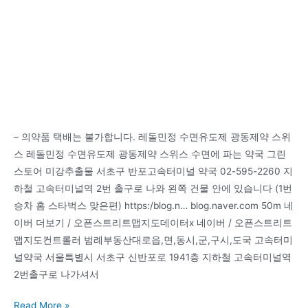
Time
Timer
– 의약품 택배는 불가합니다. 레돌민정 수면유도제 광동제약 스위
스 레돌민정 수면유도제 광동제약 스위스 수면에 파는 약국 그린
스토어 미강추출물 서초구 반포고속터미널 약국 02-595-2260 지
하철 고속터미널역 2번 출구로 나와 왼쪽 건물 안에 있습니다 (1번
승차 홈 스타벅스 맞은편) https:/blog.n… blog.naver.com 50m 네
이버 더보기 / 오픈스트리트맵지도데이터x 네이버 / 오픈스트리트
맵지도컨트롤러 범례부동산대로읍,면,동시,군,구시,도국 고속터미
널약국 서울특별시 서초구 신반포로 1941층 지하철 고속터미널역
2번출구로 나가셔서
레
Read More »