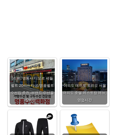
미
널
약
국
02-
595-
2260
[리뷰] 명동사:디오르 세들
벨트 20mm 타공/명품벨트
여의도 데이토 트리오 서울
수선집 추천, 브랜드 수선을
여의도 호텔 레스토랑 메뉴,
잘하는…
영업시간