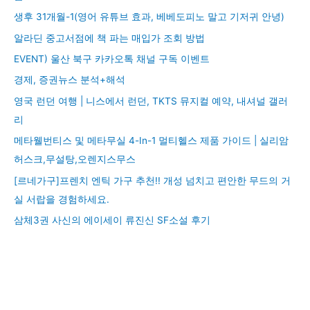
생후 31개월-1(영어 유튜브 효과, 베베도피노 말고 기저귀 안녕)
알라딘 중고서점에 책 파는 매입가 조회 방법
EVENT) 울산 북구 카카오톡 채널 구독 이벤트
경제, 증권뉴스 분석+해석
영국 런던 여행 | 니스에서 런던, TKTS 뮤지컬 예약, 내셔널 갤러
리
메타웰번티스 및 메타무실 4-In-1 멀티헬스 제품 가이드 | 실리암
허스크,무설탕,오렌지스무스
[르네가구]프렌치 엔틱 가구 추천!! 개성 넘치고 편안한 무드의 거
실 서랍을 경험하세요.
삼체3권 사신의 에이세이 류진신 SF소설 후기