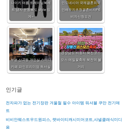
나이키 여름 트레이닝복세
인도네시아 국제결혼외국
트 남자 운동복도 style 있
인배우자초청결혼비자F6
게~
비자신청요건
경상남도 하동시 북천코스
부평 산곡동 개인실 스터디
모스 메밀꽃축제 북천역 볼
카페 파인프리미엄 독서실
거리
인기글
전자파가 없는 전기장판 겨울철 필수 아이템 워셔블 쿠만 전기매
트
비비안웨스트우드원피스, 랫바이티캐시미어코트,샤넬클래식미디
움