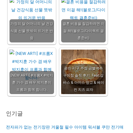
가정의 달 어머니의 날 건강
결혼 비용을 절감하려면 이
식품 선물 뜻밖의 뜨거운 반
걸 해!(블로그/다이렉트 결
응
혼준비)
광진구/구 주점 금별맥주
[NEW ARTI] #프롬X #박지
구의점 솔직 후기. Feat.감
훈 가수 겸 배우 박지훈이
바스 & 아이스 망고 & 베이
프롬과 함께 합니다.
컨 치즈 피자
인기글
전자파가 없는 전기장판 겨울철 필수 아이템 워셔블 쿠만 전기매