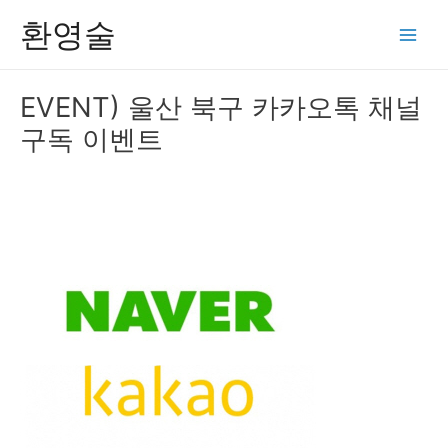
콘
환영술
텐
Main
츠
Men
로
EVENT) 울산 북구 카카오톡 채널
건
구독 이벤트
너
뛰
기