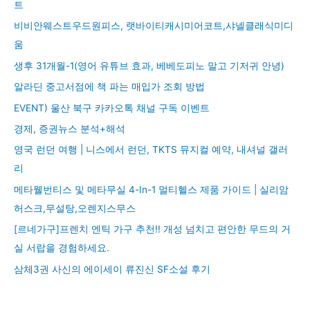
트
비비안웨스트우드원피스, 랫바이티캐시미어코트,샤넬클래식미디
움
생후 31개월-1(영어 유튜브 효과, 베베도피노 말고 기저귀 안녕)
알라딘 중고서점에 책 파는 매입가 조회 방법
EVENT) 울산 북구 카카오톡 채널 구독 이벤트
경제, 증권뉴스 분석+해석
영국 런던 여행 | 니스에서 런던, TKTS 뮤지컬 예약, 내셔널 갤러
리
메타웰번티스 및 메타무실 4-In-1 멀티헬스 제품 가이드 | 실리암
허스크,무설탕,오렌지스무스
[르네가구]프렌치 엔틱 가구 추천!! 개성 넘치고 편안한 무드의 거
실 서랍을 경험하세요.
삼체3권 사신의 에이세이 류진신 SF소설 후기