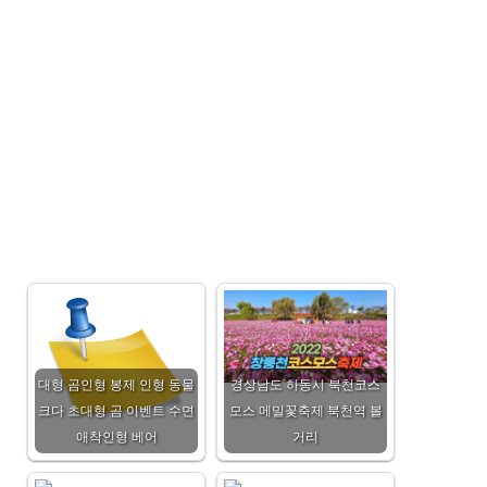
대형 곰인형 봉제 인형 동물
경상남도 하동시 북천코스
크다 초대형 곰 이벤트 수면
모스 메밀꽃축제 북천역 볼
애착인형 베어
거리