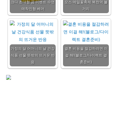
크다 초대형 곰 이벤트 수면
모스 메밀꽃축제 북천역 볼
애착인형 베어
거리
가정의 달 어머니의 날 건강
결혼 비용을 절감하려면 이
식품 선물 뜻밖의 뜨거운 반
걸 해!(블로그/다이렉트 결
응
혼준비)