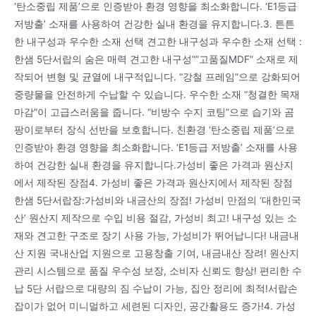
‘탄소중립 제품’으로 인증받아 환경 영향을 최소화합니다. ‘E1등급
저방출’ 소재를 사용하여 건강한 실내 환경을 유지합니다.3. 튼튼
한 내구성과 우수한 소재 선택 견고한 내구성과 우수한 소재 선택 :
한샘 5단서랍의 숨은 매력 견고한 내구성””고품질MDF” 소재로 제
작되어 변형 및 균열에 내구적입니다. “강철 프레임”으로 강화되어
중량물을 안전하게 수납할 수 있습니다. 우수한 소재 “청결한 목재
마감”이 고급스러움을 줍니다. “비방수 수지 코팅”으로 습기와 곰
팡이로부터 장식 선반을 보호합니다. 친환경 ‘탄소중립 제품’으로
인증받아 환경 영향을 최소화합니다. ‘E1등급 저방출’ 소재를 사용
하여 건강한 실내 환경을 유지합니다.가성비 좋은 가격과 원산지
에서 제작된 장점4. 가성비 좋은 가격과 원산지에서 제작된 장점
한샘 5단서랍장:가성비와 내금산의 장점! 가성비 만점의 ‘대한민국
산’ 원산지 제작으로 수입 비용 절감, 가성비 최고! 내구성 있는 소
재와 견고한 구조로 장기 사용 가능, 가성비가 뛰어납니다! 내금내
산 지원 국내산업 지원으로 고용창출 기여, 내금내산 장려! 원산지
관리 시스템으로 품질 우수성 보장, 소비자 신뢰도 향상! 편리한 수
납 5단 서랍으로 대량의 짐 수납이 가능, 집안 정리에 최적!서랍손
잡이가 없어 미니멀하고 세련된 디자인, 공간활용도 증가!4. 가성