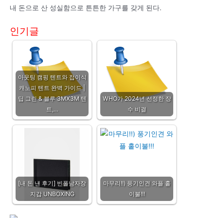
내 돈으로 산 성실함으로 튼튼한 가구를 갖게 된다.
인기글
아웃팅 캠핑 텐트와 접이식
캐노피 텐트 완벽 가이드 |
딥 그린 & 블루 3MX3M 텐
WHO가 2024년 선정한 장
트,…
수 비결
[내 돈 낸 후기] 빈폴남자장
마무리!!) 풍기인견 와플 홑
지갑 UNBOXING
이불!!!