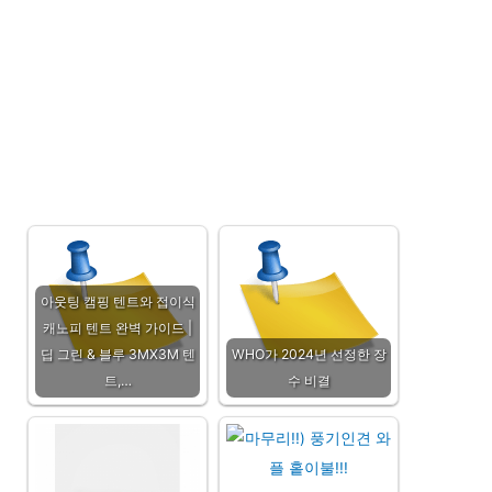
아웃팅 캠핑 텐트와 접이식
캐노피 텐트 완벽 가이드 |
딥 그린 & 블루 3MX3M 텐
WHO가 2024년 선정한 장
트,…
수 비결