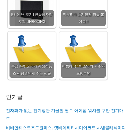
[내 돈 낸 후기] 빈폴남자장
마무리!!) 풍기인견 와플 홑
지갑 UNBOXING
이불!!!
홍삼종류 진생가 홍삼정승
이름해석 : 박소영의 사주와
스틱 남편에게 주는 선물
오행추명
인기글
전자파가 없는 전기장판 겨울철 필수 아이템 워셔블 쿠만 전기매
트
비비안웨스트우드원피스, 랫바이티캐시미어코트,샤넬클래식미디