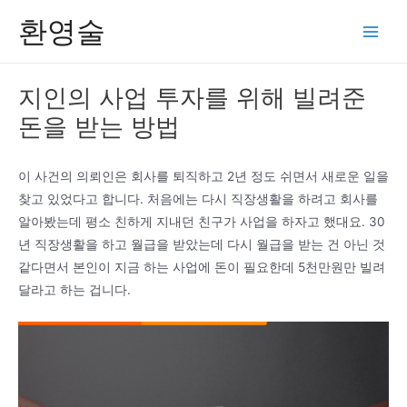
콘
환영술
텐
Main
츠
Men
로
지인의 사업 투자를 위해 빌려준
건
돈을 받는 방법
너
뛰
기
이 사건의 의뢰인은 회사를 퇴직하고 2년 정도 쉬면서 새로운 일을
찾고 있었다고 합니다. 처음에는 다시 직장생활을 하려고 회사를
알아봤는데 평소 친하게 지내던 친구가 사업을 하자고 했대요. 30
년 직장생활을 하고 월급을 받았는데 다시 월급을 받는 건 아닌 것
같다면서 본인이 지금 하는 사업에 돈이 필요한데 5천만원만 빌려
달라고 하는 겁니다.