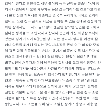
압박이 된다고 판단하고 채무 불이행 등록 신청을 했습니다.이 통
지서가 법원에서 오면 채무자는 돈을 조금씩이라도 갚으라고 하면
서 분할 상환 계획서를 제출하죠.결국 채무자가 만나자고 연락이
왔대요. 오랜 친구 관계로 지금은 돌이킬 수 없는 상태로 감정이 악
화된 상태지만, 이자도 필요 없이 원금만 받으면 인연을 정리하고
싶다는 생각을 하고 만났다고 합니다.본인이 가진 비상장 주식이
있는데 평가 가치가 5천만원 정도라는 겁니다. 명의를 이전해 줄
테니 압류를 해제해 달라는 것입니다.갚을 돈이 없고 비상장 주식
일 경우 당장 현금화하면 손해가 생기기 때문에 이를 넘겨주고 상
환으로 대신하겠다는 겁니다.달리 방법이 없었던 의뢰인은 우리
법무법인에 채무자와 함께 방문하여 합의서를 쓰고 비상장주식 양
도양수도 계약을 체결하면서 사건을 마무리하게 되었습니다.소송
을 진행, 통장 압류, 보증금의 압류까지 했지만, 거의 돈을 받지 못
했으나 계속된 압박 절차가 유효했습니다.소송 이후 근 1년 정도
계속된 채무자와의 다툼으로 끝까지 포기하지 않고 압박 절차를
진행한 덕분에 만족스러운 결과를 얻었죠.대여금 반환 청구 소송
때문에 필요한 서류는 상대방의 인적 사항(주소, 주민 번호, 이름
등)입니다.그리고 돈을 꾸어 달라고 말한 증거(차용증의 내용 증