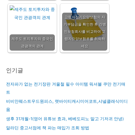
고령자장기요양보험의 자
기부담금을 확인한 후 간병
인보험회사를 비교하여 고
제주도 토지투자와 중국인
령자요양보험료를 취득하
관광객의 관계
세요
인기글
전자파가 없는 전기장판 겨울철 필수 아이템 워셔블 쿠만 전기매
트
비비안웨스트우드원피스, 랫바이티캐시미어코트,샤넬클래식미디
움
생후 31개월-1(영어 유튜브 효과, 베베도피노 말고 기저귀 안녕)
알라딘 중고서점에 책 파는 매입가 조회 방법