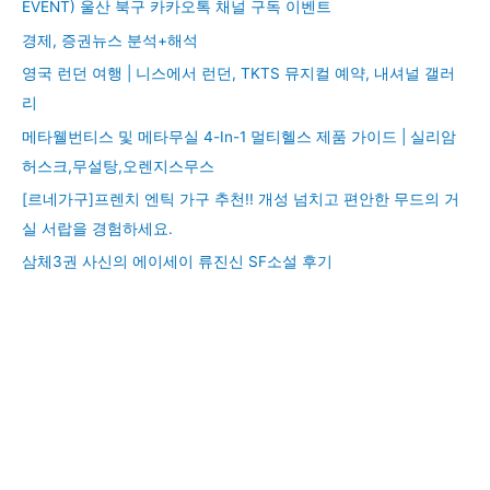
EVENT) 울산 북구 카카오톡 채널 구독 이벤트
경제, 증권뉴스 분석+해석
영국 런던 여행 | 니스에서 런던, TKTS 뮤지컬 예약, 내셔널 갤러
리
메타웰번티스 및 메타무실 4-In-1 멀티헬스 제품 가이드 | 실리암
허스크,무설탕,오렌지스무스
[르네가구]프렌치 엔틱 가구 추천!! 개성 넘치고 편안한 무드의 거
실 서랍을 경험하세요.
삼체3권 사신의 에이세이 류진신 SF소설 후기