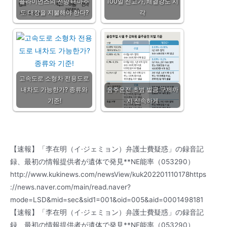
플라이언스의 전망 테마주
100일 신고가, 체결강도 시
도 대장을 지불해야 한다?
각
고속도로 소형차 전용도로
내차도 가능한가? 종류와
음주운전 초범 벌금 구제까
기준!
지 신속하게
【速報】「李在明（イ·ジェミョン）弁護士費疑惑」の録音記
録、最初の情報提供者が遺体で発見**NE能率（053290）
http://www.kukinews.com/newsView/kuk202201110178https
://news.naver.com/main/read.naver?
mode=LSD&mid=sec&sid1=001&oid=005&aid=0001498181
【速報】「李在明（イ·ジェミョン）弁護士費疑惑」の録音記
録、最初の情報提供者が遺体で発見**NE能率（053290）