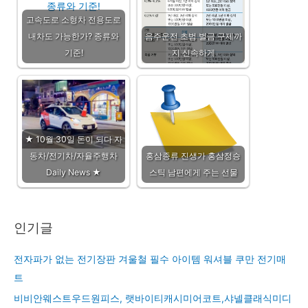
고속도로 소형차 전용도로
내차도 가능한가? 종류와
음주운전 초범 벌금 구제까
기준!
지 신속하게
★ 10월 30일 돈이 되다 자
동차/전기차/자율주행차
홍삼종류 진생가 홍삼정승
Daily News ★
스틱 남편에게 주는 선물
인기글
전자파가 없는 전기장판 겨울철 필수 아이템 워셔블 쿠만 전기매
트
비비안웨스트우드원피스, 랫바이티캐시미어코트,샤넬클래식미디