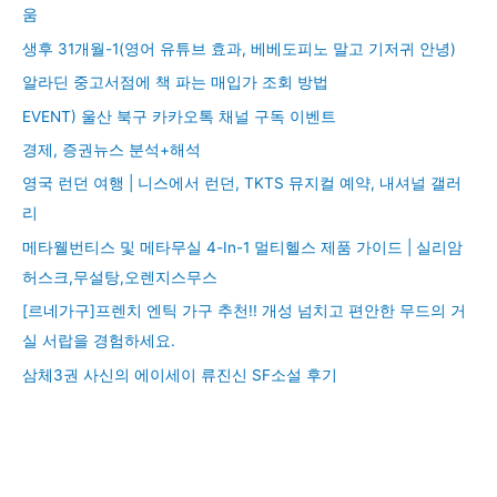
움
생후 31개월-1(영어 유튜브 효과, 베베도피노 말고 기저귀 안녕)
알라딘 중고서점에 책 파는 매입가 조회 방법
EVENT) 울산 북구 카카오톡 채널 구독 이벤트
경제, 증권뉴스 분석+해석
영국 런던 여행 | 니스에서 런던, TKTS 뮤지컬 예약, 내셔널 갤러
리
메타웰번티스 및 메타무실 4-In-1 멀티헬스 제품 가이드 | 실리암
허스크,무설탕,오렌지스무스
[르네가구]프렌치 엔틱 가구 추천!! 개성 넘치고 편안한 무드의 거
실 서랍을 경험하세요.
삼체3권 사신의 에이세이 류진신 SF소설 후기