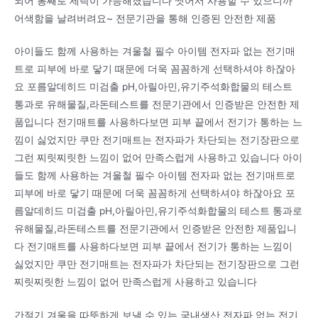
되어 통째로 세탁이 가능해졌습니다 씻어서 사용할 수 있으니까
어색함을 날려버려요~ 전문기관을 통해 인증된 안전한 제품
아이들도 함께 사용하는 겨울철 필수 아이템 전자파 없는 전기매
트로 피부에 바로 닿기 때문에 더욱 꼼꼼하게 선택하셔야 하잖아
요 포름알데히드 미검출 pH,아릴아민,유기주석화합물의 테스트
통과로 유해물질,라돈테스트를 전문기관에서 인증받은 안전한 제
품입니다 전기매트를 사용하다보면 피부 끝에서 전기가 통하는 느
낌이 싫었지만 쿠만 전기매트는 전자파가 차단되는 전기장판으로
그런 찌릿찌릿한 느낌이 없어 만족스럽게 사용하고 있습니다 아이
들도 함께 사용하는 겨울철 필수 아이템 전자파 없는 전기매트로
피부에 바로 닿기 때문에 더욱 꼼꼼하게 선택하셔야 하잖아요 포
름알데히드 미검출 pH,아릴아민,유기주석화합물의 테스트 통과로
유해물질,라돈테스트를 전문기관에서 인증받은 안전한 제품입니
다 전기매트를 사용하다보면 피부 끝에서 전기가 통하는 느낌이
싫었지만 쿠만 전기매트는 전자파가 차단되는 전기장판으로 그런
찌릿찌릿한 느낌이 없어 만족스럽게 사용하고 있습니다
간절기 겨울을 따뜻하게 보낼 수 있는 국내생산 전자파 없는 전기