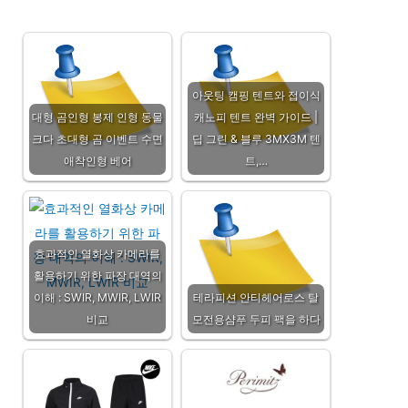
아웃팅 캠핑 텐트와 접이식
대형 곰인형 봉제 인형 동물
캐노피 텐트 완벽 가이드 |
크다 초대형 곰 이벤트 수면
딥 그린 & 블루 3MX3M 텐
애착인형 베어
트,…
효과적인 열화상 카메라를
활용하기 위한 파장 대역의
이해 : SWIR, MWIR, LWIR
테라피션 안티헤어로스 탈
비교
모전용샴푸 두피 팩을 하다