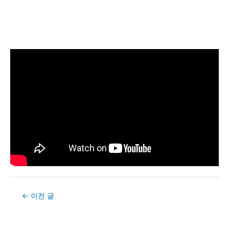
Post
←
이전 글
navigation