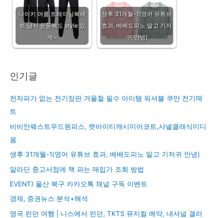
나이키 여름 트레이닝복세
생후 31개월-1(영어 유튜브
트 남자 운동복도 style 있
효과, 베베도피노 말고 기저
게~
귀 안녕)
인기글
전자파가 없는 전기장판 겨울철 필수 아이템 워셔블 쿠만 전기매
트
비비안웨스트우드원피스, 랫바이티캐시미어코트,샤넬클래식미디
움
생후 31개월-1(영어 유튜브 효과, 베베도피노 말고 기저귀 안녕)
알라딘 중고서점에 책 파는 매입가 조회 방법
EVENT) 울산 북구 카카오톡 채널 구독 이벤트
경제, 증권뉴스 분석+해석
영국 런던 여행 | 니스에서 런던, TKTS 뮤지컬 예약, 내셔널 갤러