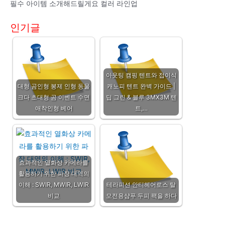
필수 아이템 소개해드릴게요 컬러 라인업
인기글
아웃팅 캠핑 텐트와 접이식
대형 곰인형 봉제 인형 동물
캐노피 텐트 완벽 가이드 |
크다 초대형 곰 이벤트 수면
딥 그린 & 블루 3MX3M 텐
애착인형 베어
트,…
효과적인 열화상 카메라를
활용하기 위한 파장 대역의
이해 : SWIR, MWIR, LWIR
테라피션 안티헤어로스 탈
비교
모전용샴푸 두피 팩을 하다