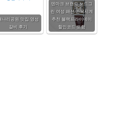
덴마크 브랜드 노드그
린 여성 패션 손목시계
개나리공원 맛집 영성
추천 블랙프라이데이
갈비 후기
할인코드 포함