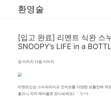
콘
환영술
텐
츠
로
건
[입고 완료] 리멘트 식완 스
너
뛰
SNOOPY’s LIFE in a BOTT
기
앞 이미지 다음 이미지
리멘트신상 스누피라이프 인어보틀 다양한 보틀안에 작은 
좋으니 각자 레이블로 만나보세요(´｀リー)