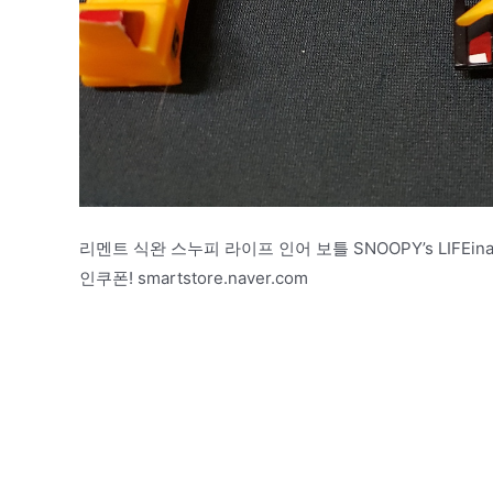
리멘트 식완 스누피 라이프 인어 보틀 SNOOPY’s LIFEin
인쿠폰! smartstore.naver.com