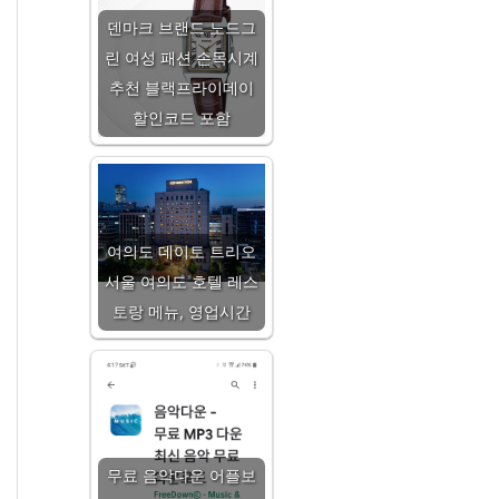
덴마크 브랜드 노드그
린 여성 패션 손목시계
추천 블랙프라이데이
할인코드 포함
여의도 데이토 트리오
서울 여의도 호텔 레스
토랑 메뉴, 영업시간
무료 음악다운 어플보