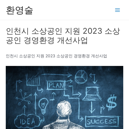
콘
환영술
텐
Main
츠
Men
로
인천시 소상공인 지원 2023 소상
건
공인 경영환경 개선사업
너
뛰
기
인천시 소상공인 지원 2023 소상공인 경영환경 개선사업