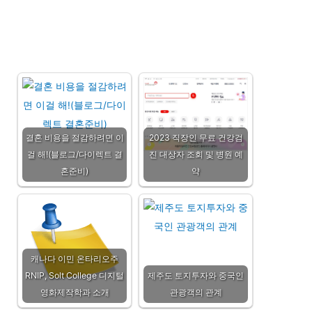
결혼 비용을 절감하려면 이
2023 직장인 무료 건강검
걸 해!(블로그/다이렉트 결
진 대상자 조회 및 병원 예
혼준비)
약
캐나다 이민 온타리오주
RNIP, Solt College 디지털
제주도 토지투자와 중국인
영화제작학과 소개
관광객의 관계