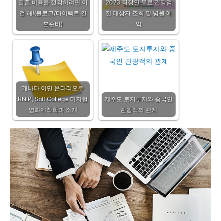
결혼 비용을 절감하려면 이
2023 직장인 무료 건강검
걸 해!(블로그/다이렉트 결
진 대상자 조회 및 병원 예
혼준비)
약
캐나다 이민 온타리오주
RNIP, Solt College 디지털
제주도 토지투자와 중국인
영화제작학과 소개
관광객의 관계