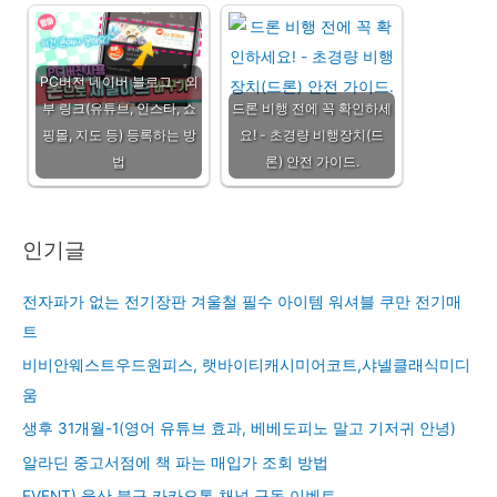
PC버전 네이버 블로그 - 외
부 링크(유튜브, 인스타, 쇼
드론 비행 전에 꼭 확인하세
핑몰, 지도 등) 등록하는 방
요! - 초경량 비행장치(드
법
론) 안전 가이드.
인기글
전자파가 없는 전기장판 겨울철 필수 아이템 워셔블 쿠만 전기매
트
비비안웨스트우드원피스, 랫바이티캐시미어코트,샤넬클래식미디
움
생후 31개월-1(영어 유튜브 효과, 베베도피노 말고 기저귀 안녕)
알라딘 중고서점에 책 파는 매입가 조회 방법
EVENT) 울산 북구 카카오톡 채널 구독 이벤트