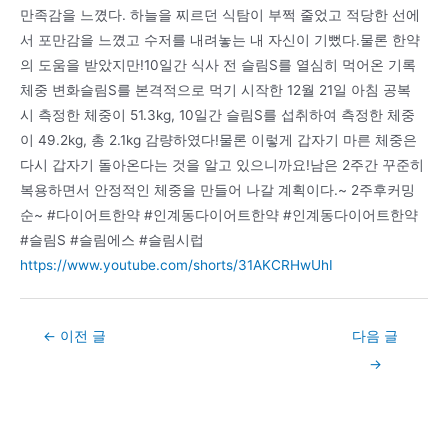
만족감을 느꼈다. 하늘을 찌르던 식탐이 부쩍 줄었고 적당한 선에
서 포만감을 느꼈고 수저를 내려놓는 내 자신이 기뻤다.물론 한약
의 도움을 받았지만!10일간 식사 전 슬림S를 열심히 먹어온 기록
체중 변화슬림S를 본격적으로 먹기 시작한 12월 21일 아침 공복
시 측정한 체중이 51.3kg, 10일간 슬림S를 섭취하여 측정한 체중
이 49.2kg, 총 2.1kg 감량하였다!물론 이렇게 갑자기 마른 체중은
다시 갑자기 돌아온다는 것을 알고 있으니까요!남은 2주간 꾸준히
복용하면서 안정적인 체중을 만들어 나갈 계획이다.~ 2주후커밍
순~ #다이어트한약 #인계동다이어트한약 #인계동다이어트한약
#슬림S #슬림에스 #슬림시럽
https://www.youtube.com/shorts/31AKCRHwUhI
Post
←
이전 글
다음 글
navigation
→