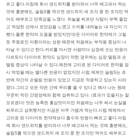
르고 좋다.아침에 회사 샌드위치를 받아와서 너무 배고파서 먹는
것에 흥분해도, 슬림S를 먹으면 샌드위치 세 조각 중 한 조각만 먹
어도 배부르고 만족감을 느꼈다. 하늘을 찌르던 식탐이 부쩍 줄었
고 적당한 선에서 포만감을 느꼈고 수저를 내려놓는 내 자신이 기
뻤다.물론 한약의 도움을 받았지만!모든 다이어트 한약재가 그렇
듯 주원료인 마환이라는 성분 때문에 처음에는 부작용 증상이 나
타날 수 있다고 한다.커피를 마시면 사람마다 심장에 오는 반응이
다르듯이 다이어트 한약도 심장이 약한 경우에는 심장 떨림과 손
떨림 증상이 나타날 수 있다.예전에 고리로 된 다이어트 한약을 잠
시 먹었을 때는 별다른 반응이 없었지만 시럽 제제인 슬림S는 초
반에 약간의 손떨림 반응이 있었고 지금은 적응하고 있는지 사라
졌다.그리고 모든 약은 간에 무리를 줄 수 있다고 해서 나는 원래
꾸준히 먹던 간영양제와 함께 섭취하고 있다. (효과가 있을지는 잘
모르겠다) 맛은 농축된 홍삼맛이지만 처음에는 너무 써서 눈살을
찌푸리고 섭취했지만 지금은 아주 가볍게 먹는다.시럽 제제여서
고리로 된 다이어트 한약재보다 흡수와 반응이 빠르고 좋다.아침
에 회사 샌드위치를 받아와서 너무 배고파서 먹는 것에 흥분해도,
슬림S를 먹으면 샌드위치 세 조각 중 한 조각만 먹어도 배부르고