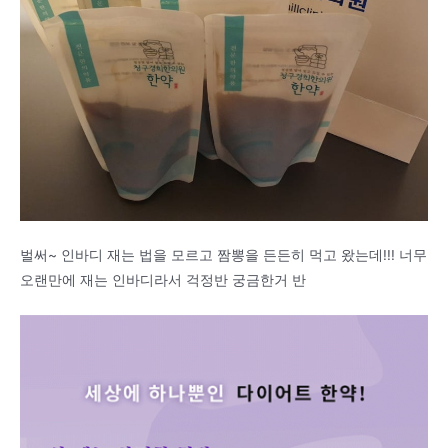
벌써~ 인바디 재는 법을 모르고 짬뽕을 든든히 먹고 왔는데!!! 너무
오랜만에 재는 인바디라서 걱정반 궁금한거 반