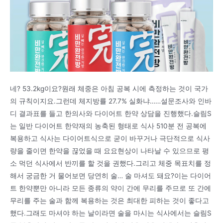
네? 53.2kg이요?원래 체중은 아침 공복 시에 측정하는 것이 국가
의 규칙이지요.그런데 체지방률 27.7% 실화냐……설문조사와 인바
디 결과표를 들고 한의사와 다이어트 한약 상담을 진행했다.슬림S
는 일반 다이어트 한약재의 농축된 형태로 식사 510분 전 공복에
복용하고 식사는 다이어트식으로 굳이 바꾸거나 극단적으로 식사
량을 줄이면 한약을 끊었을 때 요요현상이 나타날 수 있으므로 평
소 먹던 식사에서 반끼를 할 것을 권했다.그리고 체중 목표치를 정
해서 궁금한 거 물어보면 당연히 술… 술 마셔도 돼요?이는 다이어
트 한약뿐만 아니라 모든 종류의 약이 간에 무리를 주므로 또 간에
무리를 주는 술과 함께 복용하는 것은 최대한 피하는 것이 좋다고
했다.그래도 마셔야 하는 날이라면 술을 마시는 식사에서는 슬림S