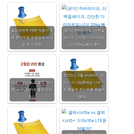
철강관련주 PBR 저평가 종
[공지] 하버라이프, 단백질
목 현대제철 동종업계 비교
쉐이크, 간단한 다이어트입
및 주가 전망
니다! 20kg 빠진 후기
2023년 3월 wishlist - 프
[공지] 당뇨병, 고혈압, 성인
라다 리나일론배낭 나파 가
병, 피로, 감기에 좋은 슈퍼
죽 핸들백 루이뷔통 몽슬리
푸드
백팩…