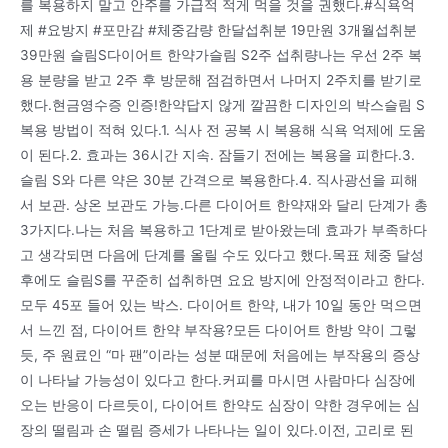
를 복용하지 말고 안주를 가급적 적게 먹을 것을 권했다.#식욕억
제 #요방지 #포만감 #체중감량 한달섭취분 19만원 3개월섭취분
39만원 슬림S다이어트 한약가슬림 S2주 섭취량나는 우선 2주 복
용 분량을 받고 2주 후 방문해 점검하면서 나머지 2주치를 받기로
했다.현금영수증 인증!한약답지 않게 깔끔한 디자인의 박스슬림 S
복용 방법이 적혀 있다.1. 식사 전 공복 시 복용해 식욕 억제에 도움
이 된다.2. 효과는 36시간 지속. 잠들기 전에는 복용을 피한다.3.
슬림 S와 다른 약은 30분 간격으로 복용한다.4. 직사광선을 피해
서 보관. 상온 보관도 가능.다른 다이어트 한약재와 달리 단계가 총
3가지다.나는 처음 복용하고 1단계로 받아왔는데 효과가 부족하다
고 생각되면 다음에 단계를 올릴 수도 있다고 했다.목표 체중 달성
후에도 슬림S를 꾸준히 섭취하면 요요 방지에 안정적이라고 한다.
모두 45포 들어 있는 박스. 다이어트 한약, 내가 10일 동안 먹으면
서 느낀 점, 다이어트 한약 부작용?모든 다이어트 한방 약이 그렇
듯, 주 원료인 “마 팬”이라는 성분 때문에 처음에는 부작용의 증상
이 나타날 가능성이 있다고 한다.커피를 마시면 사람마다 심장에
오는 반응이 다르듯이, 다이어트 한약도 심장이 약한 경우에는 심
장의 떨림과 손 떨림 증세가 나타나는 일이 있다.이전, 고리로 된