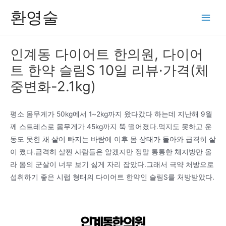
콘
환영술
텐
Main
츠
Men
로
인계동 다이어트 한의원, 다이어
건
트 한약 슬림S 10일 리뷰·가격(체
너
뛰
중변화-2.1kg)
기
평소 몸무게가 50kg에서 1~2kg까지 왔다갔다 하는데 지난해 9월
께 스트레스로 몸무게가 45kg까지 뚝 떨어졌다.먹지도 못하고 운
동도 못한 채 살이 빠지는 바람에 이후 몸 상태가 돌아와 급격히 살
이 쪘다.급격히 살찐 사람들은 알겠지만 정말 통통한 체지방만 올
라 몸의 군살이 너무 보기 싫게 자리 잡았다.그래서 극약 처방으로
섭취하기 좋은 시럽 형태의 다이어트 한약인 슬림S를 처방받았다.