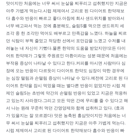
맛이지만 처음에는 너무 써서 눈살을 찌푸리고 섭취했지만 지금은
아주 가볍게 먹는다.시럽 제제여서 고리로 된 다이어트 한약재보
다 흡수와 반응이 빠르고 좋다.아침에 회사 샌드위치를 받아와서
너무 배고파서 먹는 것에 흥분해도, 슬림S를 먹으면 샌드위치 세
조각 중 한 조각만 먹어도 배부르고 만족감을 느꼈다. 하늘을 찌르
던 식탐이 부쩍 줄었고 적당한 선에서 포만감을 느꼈고 수저를 내
려놓는 내 자신이 기뻤다.물론 한약의 도움을 받았지만!모든 다이
어트 한약재가 그렇듯 주원료인 마환이라는 성분 때문에 처음에는
부작용 증상이 나타날 수 있다고 한다.커피를 마시면 사람마다 심
장에 오는 반응이 다르듯이 다이어트 한약도 심장이 약한 경우에
는 심장 떨림과 손떨림 증상이 나타날 수 있다.예전에 고리로 된 다
이어트 한약을 잠시 먹었을 때는 별다른 반응이 없었지만 시럽 제
제인 슬림S는 초반에 약간의 손떨림 반응이 있었고 지금은 적응하
고 있는지 사라졌다.그리고 모든 약은 간에 무리를 줄 수 있다고 해
서 나는 원래 꾸준히 먹던 간영양제와 함께 섭취하고 있다. (효과
가 있을지는 잘 모르겠다) 맛은 농축된 홍삼맛이지만 처음에는 너
무 써서 눈살을 찌푸리고 섭취했지만 지금은 아주 가볍게 먹는다.
시럽 제제여서 고리로 된 다이어트 한약재보다 흡수와 반응이 빠