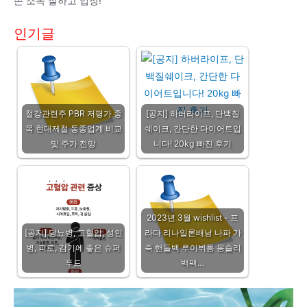
손 소독 잘하고 입장!
인기글
철강관련주 PBR 저평가 종
[공지] 하버라이프, 단백질
목 현대제철 동종업계 비교
쉐이크, 간단한 다이어트입
및 주가 전망
니다! 20kg 빠진 후기
2023년 3월 wishlist - 프
[공지] 당뇨병, 고혈압, 성인
라다 리나일론배낭 나파 가
병, 피로, 감기에 좋은 슈퍼
죽 핸들백 루이뷔통 몽슬리
푸드
백팩…