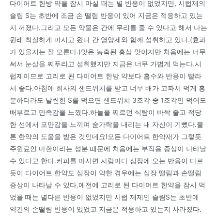
다이어트 한방 약을 잠시 마실 때는 별 반응이 없었지만, 시럽제의
슬림 S는 초반에 조금 손 떨림 반응이 있어 지금은 적응하고 있는
지 꺼졌다.그리고 모든 약물은 간에 무리를 줄 수 있다고 해서 나는
원래 착실하게 마시고 왔다 간 영양제와 함께 섭취하고 있다.(효과
가 있을지는 잘 모른다.)맛은 농축된 홍삼 맛이지만 처음에는 너무
써서 눈살을 찌푸리고 섭취했지만 지금은 너무 가볍게 먹는다.시
럽제이므로 고리로 된 다이어트 한방 약보다 흡수와 반응이 빨라
서 좋다.아침에 회사의 샌드위치를 받고 너무 배가 고파서 먹게 흥
분하더라도 날씬한 S를 먹으면 샌드위치 3조각 중 1조각만 먹어도
배부르고 만족감을 느꼈다.하늘을 찌르던 식탐이 바싹 줄고 적당
한 선에서 포만감을 느끼며 숟가락을 내리는 내 자신이 기뻤다.물
론 한약의 도움을 받은 것인데요!모든 다이어트 한약재가 그렇듯
주원료인 마환이라는 성분 때문에 처음에는 부작용 증상이 나타날
수 있다고 한다.커피를 마시면 사람마다 심장에 오는 반응이 다르
듯이 다이어트 한약도 심장이 약한 경우에는 심장 떨림과 손떨림
증상이 나타날 수 있다.예전에 고리로 된 다이어트 한약을 잠시 먹
었을 때는 별다른 반응이 없었지만 시럽 제제인 슬림S는 초반에
약간의 손떨림 반응이 있었고 지금은 적응하고 있는지 사라졌다.