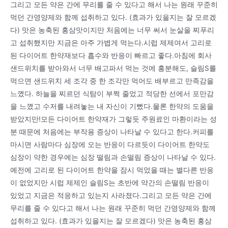
그리고 모든 약은 간에 무리를 줄 수 있다고 해서 나는 원래 꾸준히
먹던 간영양제와 함께 섭취하고 있다. (효과가 있을지는 잘 모르겠
다) 맛은 농축된 홍삼맛이지만 처음에는 너무 써서 눈살을 찌푸리
고 섭취했지만 지금은 아주 가볍게 먹는다.시럽 제제여서 고리로
된 다이어트 한약재보다 흡수와 반응이 빠르고 좋다.아침에 회사
샌드위치를 받아와서 너무 배고파서 먹는 것에 흥분해도, 슬림S를
먹으면 샌드위치 세 조각 중 한 조각만 먹어도 배부르고 만족감을
느꼈다. 하늘을 찌르던 식탐이 부쩍 줄었고 적당한 선에서 포만감
을 느꼈고 수저를 내려놓는 내 자신이 기뻤다.물론 한약의 도움을
받았지만!모든 다이어트 한약재가 그렇듯 주원료인 마환이라는 성
분 때문에 처음에는 부작용 증상이 나타날 수 있다고 한다.커피를
마시면 사람마다 심장에 오는 반응이 다르듯이 다이어트 한약도
심장이 약한 경우에는 심장 떨림과 손떨림 증상이 나타날 수 있다.
예전에 고리로 된 다이어트 한약을 잠시 먹었을 때는 별다른 반응
이 없었지만 시럽 제제인 슬림S는 초반에 약간의 손떨림 반응이
있었고 지금은 적응하고 있는지 사라졌다.그리고 모든 약은 간에
무리를 줄 수 있다고 해서 나는 원래 꾸준히 먹던 간영양제와 함께
섭취하고 있다. (효과가 있을지는 잘 모르겠다) 맛은 농축된 홍삼