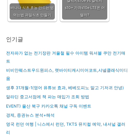
갤럭시s10e vs 갤럭시
바나나 식초 효능 만드는 법
s10+ 가격s10e LTE폰 어
먹는법 과일식초 만들기
떨까?
인기글
전자파가 없는 전기장판 겨울철 필수 아이템 워셔블 쿠만 전기매
트
비비안웨스트우드원피스, 랫바이티캐시미어코트,샤넬클래식미디
움
생후 31개월-1(영어 유튜브 효과, 베베도피노 말고 기저귀 안녕)
알라딘 중고서점에 책 파는 매입가 조회 방법
EVENT) 울산 북구 카카오톡 채널 구독 이벤트
경제, 증권뉴스 분석+해석
영국 런던 여행 | 니스에서 런던, TKTS 뮤지컬 예약, 내셔널 갤러
리