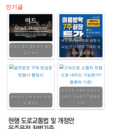
인기글
부천초보영어회화 광명 스
미국식 영어 공부 추천 셰도
피킹 안양 OPIC TOEIC 토
잉의 의미
스 아이엘츠 전문
고속도로 소형차 전용도로
음주운전 구제 반성문 탄원
내차도 가능한가? 종류와
서 행정사
기준!