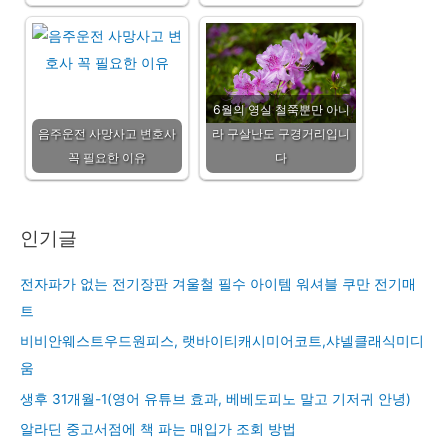
6월의 영실 철쭉뿐만 아니
음주운전 사망사고 변호사
라 구살난도 구경거리입니
꼭 필요한 이유
다
인기글
전자파가 없는 전기장판 겨울철 필수 아이템 워셔블 쿠만 전기매
트
비비안웨스트우드원피스, 랫바이티캐시미어코트,샤넬클래식미디
움
생후 31개월-1(영어 유튜브 효과, 베베도피노 말고 기저귀 안녕)
알라딘 중고서점에 책 파는 매입가 조회 방법