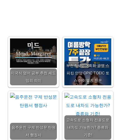
부천초보영어회화 광명 스
미국식 영어 공부 추천 셰도
피킹 안양 OPIC TOEIC 토
잉의 의미
스 아이엘츠 전문
고속도로 소형차 전용도로
음주운전 구제 반성문 탄원
내차도 가능한가? 종류와
서 행정사
기준!