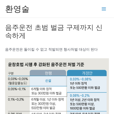
콘
환영술
텐
Main
츠
Men
로
음주운전 초범 벌금 구제까지 신
건
속하게
너
뛰
기
음주운전은 돌이킬 수 없고 적발되면 형사처벌 대상이 된다