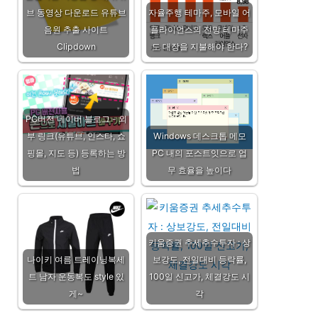
브 동영상 다운로드 유튜브
자율주행 테마주, 모바일 어
음원 추출 사이트
플라이언스의 전망 테마주
Clipdown
도 대장을 지불해야 한다?
PC버전 네이버 블로그 - 외
부 링크(유튜브, 인스타, 쇼
Windows 데스크톱 메모
핑몰, 지도 등) 등록하는 방
PC 내의 포스트잇으로 업
법
무 효율을 높이다
키움증권 추세추수투자 : 상
나이키 여름 트레이닝복세
보강도, 전일대비 등락률,
트 남자 운동복도 style 있
100일 신고가, 체결강도 시
게~
각