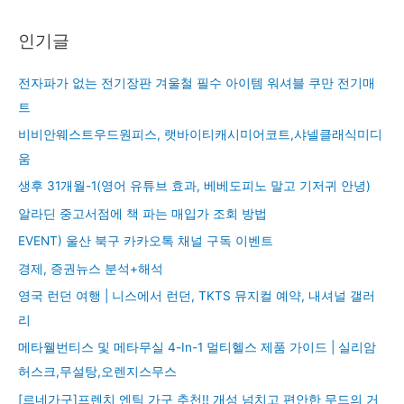
인기글
전자파가 없는 전기장판 겨울철 필수 아이템 워셔블 쿠만 전기매
트
비비안웨스트우드원피스, 랫바이티캐시미어코트,샤넬클래식미디
움
생후 31개월-1(영어 유튜브 효과, 베베도피노 말고 기저귀 안녕)
알라딘 중고서점에 책 파는 매입가 조회 방법
EVENT) 울산 북구 카카오톡 채널 구독 이벤트
경제, 증권뉴스 분석+해석
영국 런던 여행 | 니스에서 런던, TKTS 뮤지컬 예약, 내셔널 갤러
리
메타웰번티스 및 메타무실 4-In-1 멀티헬스 제품 가이드 | 실리암
허스크,무설탕,오렌지스무스
[르네가구]프렌치 엔틱 가구 추천!! 개성 넘치고 편안한 무드의 거