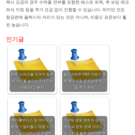
렉시 요금의 경우 수하물 전부를 포함한 패스트 트랙, 퀵 보딩 체크
좌석 지정 등을 추가 요금 없이 진행할 수 있습니다. 하지만 모든
항공편에 플렉시의 자리가 있는 것은 아니며, 비용도 표준보다 훨
씬 높습니다.
인기글
SHF 드래곤볼 피규어 컬렉
철강관련주 PBR 저평가 종
션 가치를 높이는 5가지 아
목 현대제철 동종업계 비교
이템 비교 분석
및 주가 전망
메타웰번티스 및 메타무실
아웃팅 캠핑 텐트와 접이식
4-In-1 멀티헬스 제품 가이
캐노피 텐트 완벽 가이드 |
드 | 실리암허스크,무설탕,
딥 그린 & 블루 3MX3M 텐