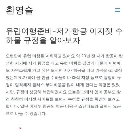
콘
환영술
텐
Main
츠
Men
로
유럽여행준비-저가항공 이지젯 수
건
하물 규정을 알아보자
너
뛰
기
오랜만에 유럽 여행을 계획하고 있어요.약 20년 전 저가 항공이 탄
생한 시기에 저가 항공을 타고 유럽 여행을 갔었기 때문에 이번에
도 자연스럽게 가고 싶은 도시만 저가 항공을 타고 가자!라고 결심
했는데요.가격이 싼 만큼 수하물이나 좌석 지정 등으로 굉장히 규
정이 엄격해져 플러스 부대비용을 많이 내게 한다는 악명은 있었
지만, 규정이 상당히 복잡해졌네요 오늘은 그래서 영어 공부도 할
겸 천천히 이지젯 사이트를 보면서 수하물 규정을 확인해 보려고
합니다. 일단 이지젯 항공의 항공 비용은 스탠다드와 플렉시 요금
으로 나눌 수 있습니다.