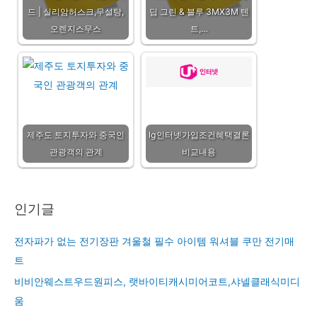
드 | 실리암허스크,무설탕,
딥 그린 & 블루 3MX3M 텐
오렌지스무스
트,…
제주도 토지투자와 중국인
lg인터넷가입조건혜택결론
관광객의 관계
비교내용
인기글
전자파가 없는 전기장판 겨울철 필수 아이템 워셔블 쿠만 전기매
트
비비안웨스트우드원피스, 랫바이티캐시미어코트,샤넬클래식미디
움