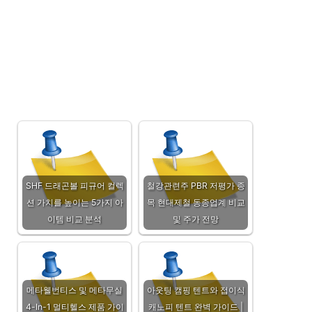
SHF 드래곤볼 피규어 컬렉
철강관련주 PBR 저평가 종
션 가치를 높이는 5가지 아
목 현대제철 동종업계 비교
이템 비교 분석
및 주가 전망
메타웰번티스 및 메타무실
아웃팅 캠핑 텐트와 접이식
4-In-1 멀티헬스 제품 가이
캐노피 텐트 완벽 가이드 |