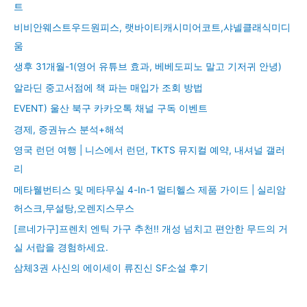
트
비비안웨스트우드원피스, 랫바이티캐시미어코트,샤넬클래식미디
움
생후 31개월-1(영어 유튜브 효과, 베베도피노 말고 기저귀 안녕)
알라딘 중고서점에 책 파는 매입가 조회 방법
EVENT) 울산 북구 카카오톡 채널 구독 이벤트
경제, 증권뉴스 분석+해석
영국 런던 여행 | 니스에서 런던, TKTS 뮤지컬 예약, 내셔널 갤러
리
메타웰번티스 및 메타무실 4-In-1 멀티헬스 제품 가이드 | 실리암
허스크,무설탕,오렌지스무스
[르네가구]프렌치 엔틱 가구 추천!! 개성 넘치고 편안한 무드의 거
실 서랍을 경험하세요.
삼체3권 사신의 에이세이 류진신 SF소설 후기