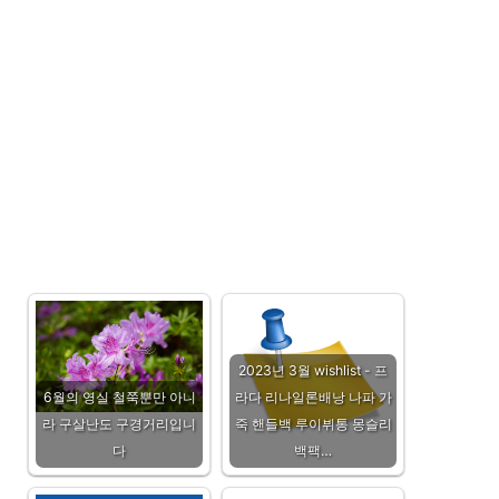
2023년 3월 wishlist - 프
6월의 영실 철쭉뿐만 아니
라다 리나일론배낭 나파 가
라 구살난도 구경거리입니
죽 핸들백 루이뷔통 몽슬리
다
백팩…