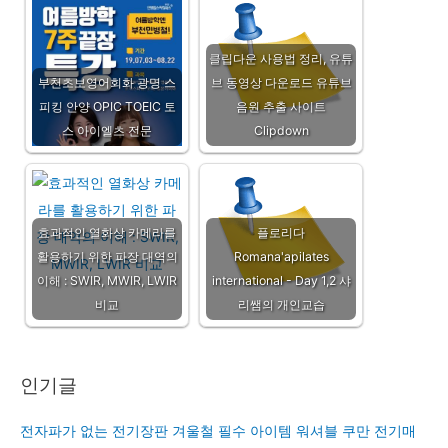
클립다운 사용법 정리, 유튜
부천초보영어회화 광명 스
브 동영상 다운로드 유튜브
피킹 안양 OPIC TOEIC 토
음원 추출 사이트
스 아이엘츠 전문
Clipdown
효과적인 열화상 카메라를
플로리다
활용하기 위한 파장 대역의
Romana'apilates
이해 : SWIR, MWIR, LWIR
international - Day 1,2 샤
비교
리쌤의 개인교습
인기글
전자파가 없는 전기장판 겨울철 필수 아이템 워셔블 쿠만 전기매