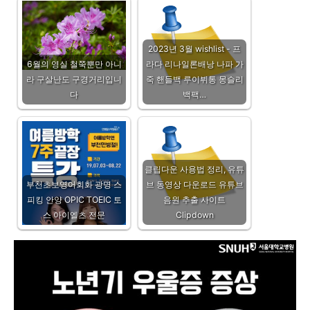
2023년 3월 wishlist - 프
6월의 영실 철쭉뿐만 아니
라다 리나일론배낭 나파 가
라 구살난도 구경거리입니
죽 핸들백 루이뷔통 몽슬리
다
백팩…
클립다운 사용법 정리, 유튜
부천초보영어회화 광명 스
브 동영상 다운로드 유튜브
피킹 안양 OPIC TOEIC 토
음원 추출 사이트
스 아이엘츠 전문
Clipdown