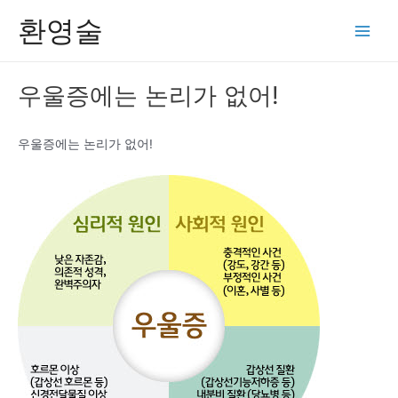
콘
환영술
텐
Main
츠
Men
로
우울증에는 논리가 없어!
건
너
뛰
우울증에는 논리가 없어!
기