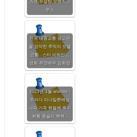
스크,무설탕,오렌지스
무스
전국 대중교통 광고판
을 장악한 추억의 모델
근황.. 스타 비하인드
영화 주연배우 임화영
2023년 3월 wishlist -
프라다 리나일론배낭
나파 가죽 핸들백 루이
뷔통 몽슬리 백팩…