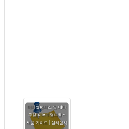
메타웰번티스 및 메타
무실 4-In-1 멀티헬스
제품 가이드 | 실리암허