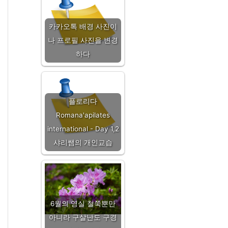
카카오톡 배경 사진이
나 프로필 사진을 변경
하다
플로리다
Romana'apilates
international - Day 1,2
샤리쌤의 개인교습
6월의 영실 철쭉뿐만
아니라 구살난도 구경