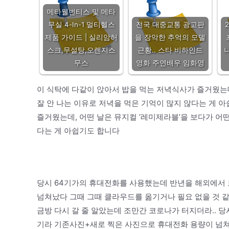
메타웰번티스 및 메타
무실 4-In-1 멀티헬스
전국 대중교통 광고판
2
제품 가이드 | 실리암허
을 장악한 추억의 모델
스크,무설탕,오렌지스
근황.. 스타 비하인드
무스
영화 주연배우 임화영
이 식탁에 다같이 앉아서 밥을 먹는 저녁식사가 즐거웠는데
잘 안 나는 이유로 저녁을 먹은 기억이 많지 않다는 게 
즐거웠는데, 어떤 날은 뮤지컬 ‘레미제라블’을 보다가 어떤
다는 게 아쉽기도 합니다
당시 64기가의 휴대전화를 사용했는데 반년을 해외에서
넘쳐났다 그때 그때 클라우드를 옮기거나 필요 없을 것 
금방 다시 갈 줄 알았는데 조만간 코로나가 터지더라.. 
기라 기존사진+새로 찍은 사진으로 휴대전화 용량이 넘쳐