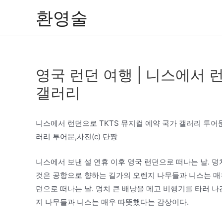
콘
환영술
텐
츠
로
건
영국 런던 여행 | 니스에서 런
너
뛰
갤러리
기
니스에서 런던으로 TKTS 뮤지컬 예약 국가 갤러리 투어문
러리 투어문,사진(c) 단짱
니스에서 보낸 설 연휴 이후 영국 런던으로 떠나는 날. 덩
것은 공항으로 향하는 길가의 오렌지 나무들과 니스는 매우
던으로 떠나는 날. 덩치 큰 배낭을 메고 비행기를 타러 나
지 나무들과 니스는 매우 따뜻했다는 감상이다.