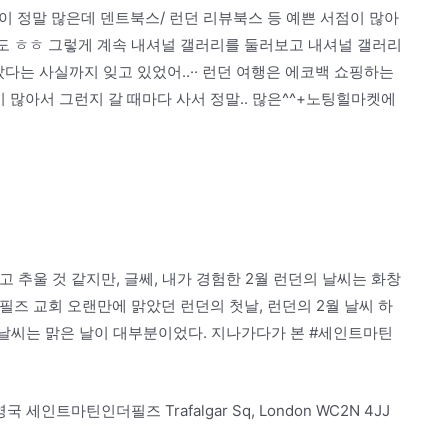
곳이 정말 많은데 덴트북스/ 런던 리뷰북스 등 예쁜 서점이 많아
서도 ㅎㅎ 그렇게 계속 내셔널 갤러리를 둘러보고 내셔널 갤러리
다는 사실까지 잊고 있었어..·· 런던 여행은 에코백 쇼핑하는
 많아서 그런지 갈 때마다 사서 정말.. 많은^^+노팅힐마켓에
고 추울 것 같지만, 글쎄, 내가 경험한 2월 런던의 날씨는 화창
필즈 교회 오랜만에 맑았던 런던의 첫날, 런던의 2월 날씨 하
의 날씨는 맑은 날이 대부분이었다. 지나가다가 본 #세인트마틴
영국 세인트마틴인더필즈 Trafalgar Sq, London WC2N 4JJ