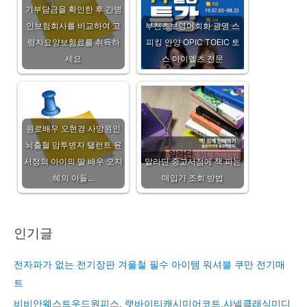
기부담금을 확인한 후 간병
인보험회사를 비교하여 고
부천초보영어회화 광명 스
령자요양보험료를 취득하
피킹 안양 OPIC TOEIC 토
세요
스 아이엘츠 전문
원로배우 오현경 사망원인
뇌출혈 암투병자 탤런트 윤
서정의 아이의 딸 배우 오지
알라딘 중고서점에 책 파는
혜의 아들…
매입가 조회 방법
인기글
전자파가 없는 전기장판 겨울철 필수 아이템 워셔블 쿠만 전기매
트
비비안웨스트우드원피스, 랫바이티캐시미어코트,샤넬클래식미디