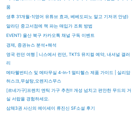
움
생후 31개월-1(영어 유튜브 효과, 베베도피노 말고 기저귀 안녕)
알라딘 중고서점에 책 파는 매입가 조회 방법
EVENT) 울산 북구 카카오톡 채널 구독 이벤트
경제, 증권뉴스 분석+해석
영국 런던 여행 | 니스에서 런던, TKTS 뮤지컬 예약, 내셔널 갤러
리
메타웰번티스 및 메타무실 4-In-1 멀티헬스 제품 가이드 | 실리암
허스크,무설탕,오렌지스무스
[르네가구]프렌치 엔틱 가구 추천!! 개성 넘치고 편안한 무드의 거
실 서랍을 경험하세요.
삼체3권 사신의 에이세이 류진신 SF소설 후기