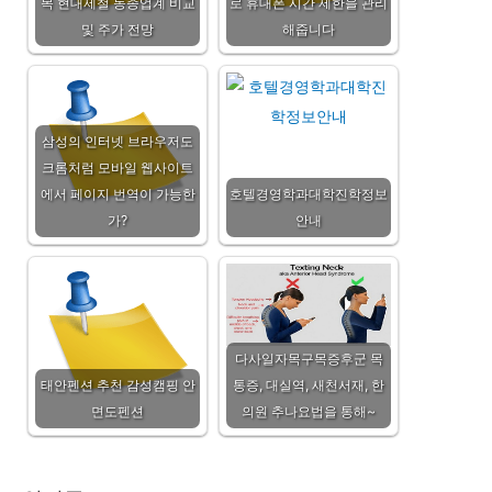
목 현대제철 동종업계 비교
로 휴대폰 시간 제한을 관리
및 주가 전망
해줍니다
삼성의 인터넷 브라우저도
크롬처럼 모바일 웹사이트
에서 페이지 번역이 가능한
호텔경영학과대학진학정보
가?
안내
다사일자목구목증후군 목
태안펜션 추천 감성캠핑 안
통증, 대실역, 새천서재, 한
면도펜션
의원 추나요법을 통해~