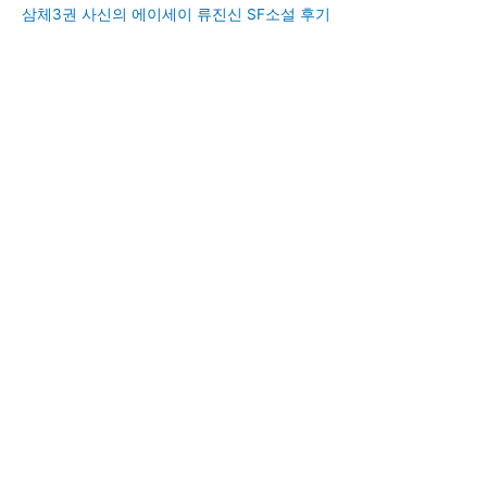
삼체3권 사신의 에이세이 류진신 SF소설 후기