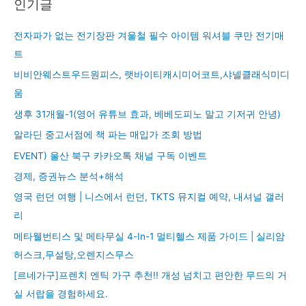
인기글
전자파가 없는 전기장판 겨울철 필수 아이템 워셔블 쿠만 전기매
트
비비안웨스트우드원피스, 랫바이티캐시미어코트,샤넬클래식미디
움
생후 31개월-1(영어 유튜브 효과, 베베도피노 말고 기저귀 안녕)
알라딘 중고서점에 책 파는 매입가 조회 방법
EVENT) 울산 북구 카카오톡 채널 구독 이벤트
경제, 증권뉴스 분석+해석
영국 런던 여행 | 니스에서 런던, TKTS 뮤지컬 예약, 내셔널 갤러
리
메타웰번티스 및 메타무실 4-In-1 멀티헬스 제품 가이드 | 실리암
허스크,무설탕,오렌지스무스
[르네가구]프렌치 엔틱 가구 추천!! 개성 넘치고 편안한 무드의 거
실 서랍을 경험하세요.