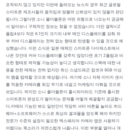
포착되지 않고 있지만 이번에 들려오는 뉴스의 경우 최근 글로벌
스마트폰 제조사들의 움직임과 맞물려 신뢰성이 있지 않을까 판단
됩니다.그렇다면 소니 폴더블폰은 어떤 외형으로 나오는지 궁금해
서 알아보니 구체적인 정보는 찾을 수 없었습니다. 다만 갤럭시Z
플립4보다 작은 6.1인치 크기의 내부 메인 디스플레이를 갖춰 외
부 커버 디스플레이는 전혀 없는 형태로 탄생할 수 있을 것으로 예
상했습니다. 이런 소식은 일본 매체인 스마트폰 다이제스트에서
나온 것인데 커버 디스플레이를 갖추지 않았다면 초기 Z플립과 비
슷한 형태로 제작될 가능성이 높다고 생각합니다.스펙에 대한 내
용을 전한 매체는 전혀 없지만 최신 스냅드래곤 칩셋과 8GB 이상
의 램을 탑재할 것으로 예상됩니다. 여기에 소니 자체 이미지 센서
를 적용한 카메라를 최강 무기로 내걸고 마케팅이 이뤄질 것으로
보입니다. 하지만 소니 폴더블폰이 출시되더라도 기존에 출시한
스마트폰의 완성도가 떨어지는 문제를 어떻게 해결할지 궁금합니
다.카메라 기능만 봐도 일반인이 적당히 셔터 버튼을 눌러도 하드
웨어+소프트웨어가 스스로 최상의 결과물을 얻도록 해야 하지만
전문가 수준의 설정이 필요한 엑스페리어 카메라 앱은 사용하기
어렵다는 목소리가 자연스럽게 나옵니다. 이런 부분을 얼마나 개