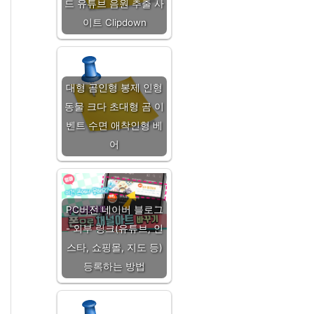
드 유튜브 음원 추출 사
이트 Clipdown
대형 곰인형 봉제 인형
동물 크다 초대형 곰 이
벤트 수면 애착인형 베
어
PC버전 네이버 블로그
- 외부 링크(유튜브, 인
스타, 쇼핑몰, 지도 등)
등록하는 방법