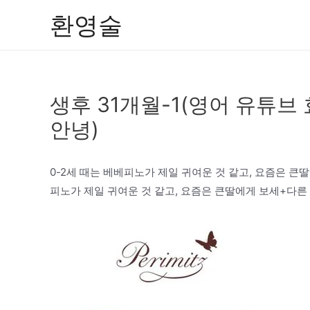
콘
환영술
텐
츠
로
건
생후 31개월-1(영어 유튜브
너
뛰
안녕)
기
0-2세 때는 베베피노가 제일 귀여운 것 같고, 요즘은 큰
피노가 제일 귀여운 것 같고, 요즘은 큰딸에게 보세+다른