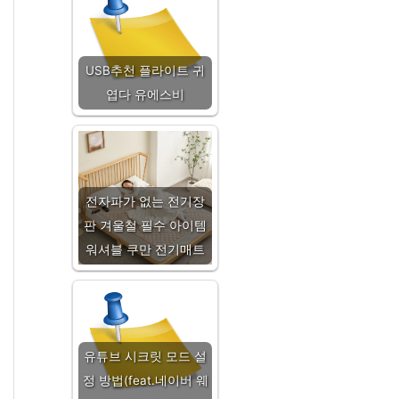
USB추천 플라이트 귀
엽다 유에스비
전자파가 없는 전기장
판 겨울철 필수 아이템
워셔블 쿠만 전기매트
유튜브 시크릿 모드 설
정 방법(feat.네이버 웨