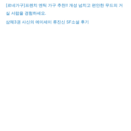
[르네가구]프렌치 엔틱 가구 추천!! 개성 넘치고 편안한 무드의 거
실 서랍을 경험하세요.
삼체3권 사신의 에이세이 류진신 SF소설 후기