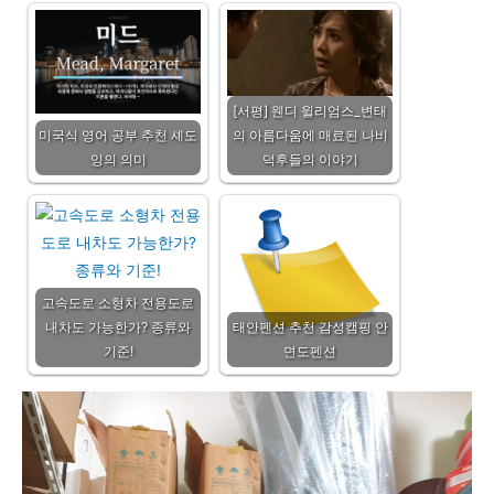
[서평] 웬디 윌리엄스_변태
미국식 영어 공부 추천 셰도
의 아름다움에 매료된 나비
잉의 의미
덕후들의 이야기
고속도로 소형차 전용도로
내차도 가능한가? 종류와
태안펜션 추천 감성캠핑 안
기준!
면도펜션