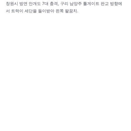
창원시 방면 안개도 7대 충격, 구리 남양주 톨게이트 판교 방향에
서 트럭이 세단을 들이받아 왼쪽 팔꿈치.