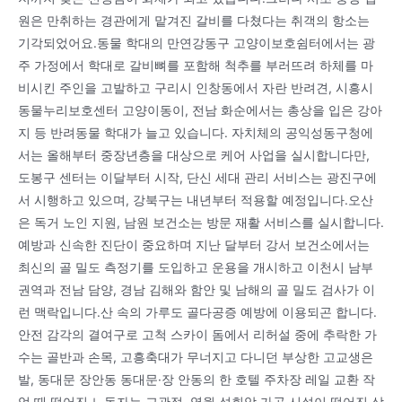
원은 만취하는 경관에게 맡겨진 갈비를 다쳤다는 취객의 항소는
기각되었어요.동물 학대의 만연강동구 고양이보호쉼터에서는 광
주 가정에서 학대로 갈비뼈를 포함해 척추를 부러뜨려 하체를 마
비시킨 주인을 고발하고 구리시 인창동에서 자란 반려견, 시흥시
동물누리보호센터 고양이동이, 전남 화순에서는 총상을 입은 강아
지 등 반려동물 학대가 늘고 있습니다. 자치체의 공익성동구청에
서는 올해부터 중장년층을 대상으로 케어 사업을 실시합니다만,
도봉구 센터는 이달부터 시작, 단신 세대 관리 서비스는 광진구에
서 시행하고 있으며, 강북구는 내년부터 적용할 예정입니다.오산
은 독거 노인 지원, 남원 보건소는 방문 재활 서비스를 실시합니다.
예방과 신속한 진단이 중요하며 지난 달부터 강서 보건소에서는
최신의 골 밀도 측정기를 도입하고 운용을 개시하고 이천시 남부
권역과 전남 담양, 경남 김해와 함안 및 남해의 골 밀도 검사가 이
런 맥락입니다.산 속의 가루도 골다공증 예방에 이용되곤 합니다.
안전 감각의 결여구로 고척 스카이 돔에서 리허설 중에 추락한 가
수는 골반과 손목, 고흥축대가 무너지고 다니던 부상한 고교생은
발, 동대문 장안동 동대문·장 안동의 한 호텔 주차장 레일 교환 작
업 때 떨어진 노동자는 고관절, 영월 석회암 가공 시설이 떨어진 상