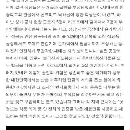
판에 깔린 직원들은 두개골과 골반을 부상당했습니다.서대문의 한
중학교의 건물에서 콘크리트 낙하물에 당한 학생들이 나왔고, 하
이난 상가 공사 현장 근로자 5명이 리프트에서 떨어져서 3명이 부
상당했습니다.반복되는 끼는 사고, 성남 제빵 공장에서 손가락, 안
산 성곡동 안산·송곡동)의 종이 줄 업체에선 왼쪽팔 고창 식료품
공장에서도 조미료 혼합기에 손가락에서 팔꿈치까지 부상하는 등.
여전히 안전하게 무감각한 세태는 지속 상태입니다. 높은 곳강북
북한산 바위, 양주시 불곡산과 도봉산에서 추락한 등산객들은 모
두 발목을 다쳤고 사천 아파트에서 떨어진 5살 어린이는 다리만 부
러져 있네요.이렇게 골절의 위험은 상존하고 좋은 먹거리가 풍부
한 대한민국에서는 산촌 가루처럼 접골의 가속을 돕는 한약이 유
용합니다.하지만 그 조제의 번거로움에서 자연 운동을 다루는 한
의원이 줄면서 무허가 판매점의 부작용을 감수하면서도 팔고 있는
곳을 찾고 구입하려는 분도 있습니다.그러나 각 지역 근처에는 1곳
정도는 식품 의약 품 안 전처의 인증을 받은 재료만을 사용하고 제
조하는 한방 의원이 있어서 그곳을 찾고 구입할 것을 추천합니다.