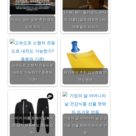
[서평] 웬디 윌리엄스_변태
미국식 영어 공부 추천 셰도
의 아름다움에 매료된 나비
잉의 의미
덕후들의 이야기
고속도로 소형차 전용도로
내차도 가능한가? 종류와
태안펜션 추천 감성캠핑 안
기준!
면도펜션
나이키 여름 트레이닝복세
가정의 달 어머니의 날 건강
트 남자 운동복도 style 있
식품 선물 뜻밖의 뜨거운 반
게~
응