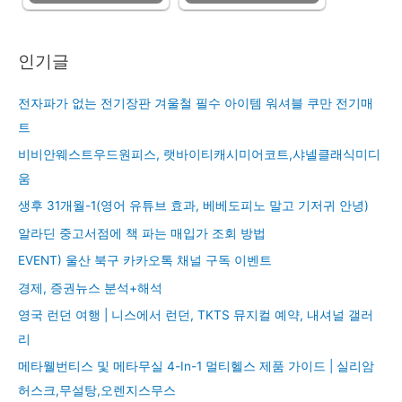
인기글
전자파가 없는 전기장판 겨울철 필수 아이템 워셔블 쿠만 전기매
트
비비안웨스트우드원피스, 랫바이티캐시미어코트,샤넬클래식미디
움
생후 31개월-1(영어 유튜브 효과, 베베도피노 말고 기저귀 안녕)
알라딘 중고서점에 책 파는 매입가 조회 방법
EVENT) 울산 북구 카카오톡 채널 구독 이벤트
경제, 증권뉴스 분석+해석
영국 런던 여행 | 니스에서 런던, TKTS 뮤지컬 예약, 내셔널 갤러
리
메타웰번티스 및 메타무실 4-In-1 멀티헬스 제품 가이드 | 실리암
허스크,무설탕,오렌지스무스