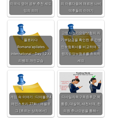
미국식 영어 공부 추천 셰도
의 아름다움에 매료된 나비
잉의 의미
덕후들의 이야기
고령자장기요양보험의 자
플로리다
기부담금을 확인한 후 간병
Romana'apilates
인보험회사를 비교하여 고
international - Day 1,2 샤
령자요양보험료를 취득하
리쌤의 개인교습
세요
게임 속 이야기 : 디아블로4
다사일자목구목증후군 목
메인스토리 27화 - 에필로
통증, 대실역, 새천서재, 한
그 [흐르는 상처에서]
의원 추나요법을 통해~