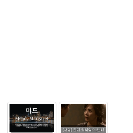
[서평] 웬디 윌리엄스_변태