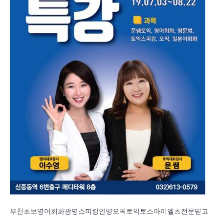
부천초보영어회화광명스피킹안양오픽토익토스아이엘츠전문믿고