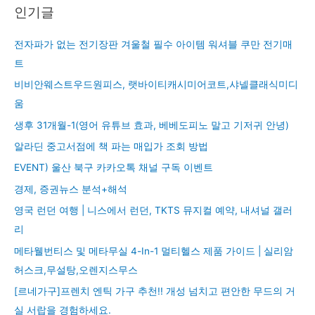
인기글
전자파가 없는 전기장판 겨울철 필수 아이템 워셔블 쿠만 전기매
트
비비안웨스트우드원피스, 랫바이티캐시미어코트,샤넬클래식미디
움
생후 31개월-1(영어 유튜브 효과, 베베도피노 말고 기저귀 안녕)
알라딘 중고서점에 책 파는 매입가 조회 방법
EVENT) 울산 북구 카카오톡 채널 구독 이벤트
경제, 증권뉴스 분석+해석
영국 런던 여행 | 니스에서 런던, TKTS 뮤지컬 예약, 내셔널 갤러
리
메타웰번티스 및 메타무실 4-In-1 멀티헬스 제품 가이드 | 실리암
허스크,무설탕,오렌지스무스
[르네가구]프렌치 엔틱 가구 추천!! 개성 넘치고 편안한 무드의 거
실 서랍을 경험하세요.