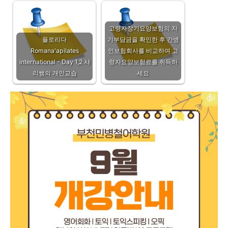
고령자장기요양보험의 자
플로리다
기부담금을 확인한 후 간병
Romana'apilates
인보험회사를 비교하여 고
international - Day 1,2 샤
령자요양보험료를 취득하
리쌤의 개인교습
세요