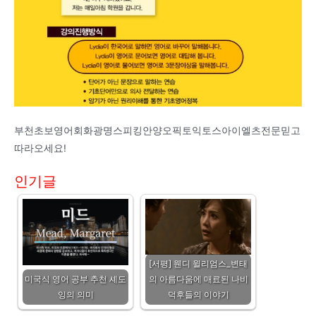
부천초보영어회화광명스피킹안양오픽토익토스아이엘츠전문믿고
따라오세요!
인기글
[서평] 웬디 윌리엄스_변태
미국식 영어 공부 추천 셰도
의 아름다움에 매료된 나비
잉의 의미
덕후들의 이야기