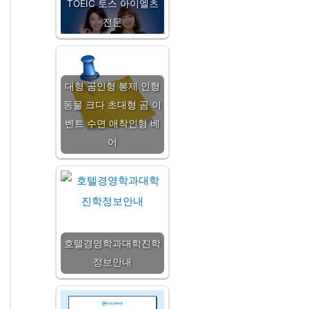
TOEIC 토스 아이엘츠
전문
대형 곰인형 봉제 인형
동물 크다 초대형 곰 이
벤트 수면 애착인형 베
어
호텔경영학과대학진학
정보안내