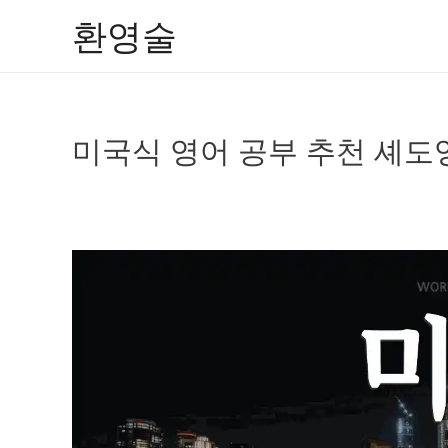
콘
환영술
텐
츠
로
건
미국식 영어 공부 추천 셰도
너
뛰
기