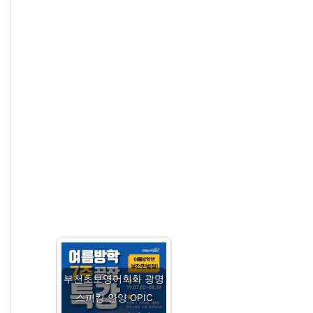
부천초보영어회화 광명
스피킹 안양 OPIC