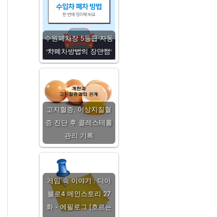
수원폐차장 5등급 자동
차폐차방법의 장단점
고지혈증, 이상지질혈
증 진단 후 콜레스테롤
관리 기록
게임 속 이야기 : 디아
블로4 메인스토리 27
화 - 에필로그 [흐르는