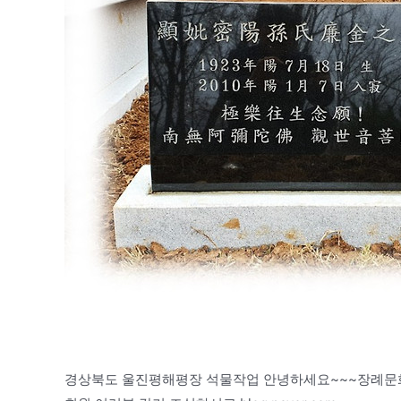
경상북도 울진평해평장 석물작업 안녕하세요~~~장례문화