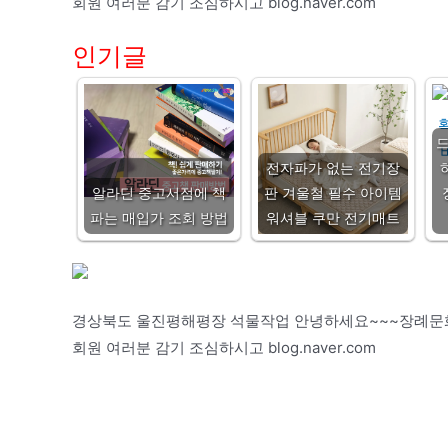
회원 여러분 감기 조심하시고 blog.naver.com
인기글
드
전자파가 없는 전기장
알라딘 중고서점에 책
판 겨울철 필수 아이템
파는 매입가 조회 방법
워셔블 쿠만 전기매트
경상북도 울진평해평장 석물작업 안녕하세요~~~장례문화
회원 여러분 감기 조심하시고 blog.naver.com