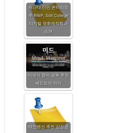
캐나다 이민 온타리오
주 RNIP, Solt College
디지털 영화제작학과
소개
미국식 영어 공부 추천
셰도잉의 의미
태안펜션 추천 감성캠