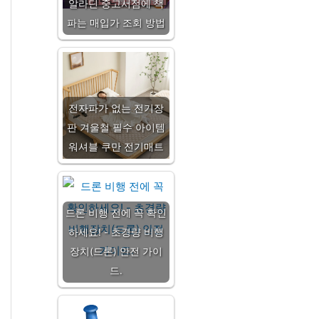
알라딘 중고서점에 책
파는 매입가 조회 방법
전자파가 없는 전기장
판 겨울철 필수 아이템
워셔블 쿠만 전기매트
드론 비행 전에 꼭 확인
하세요! - 초경량 비행
장치(드론) 안전 가이
드.