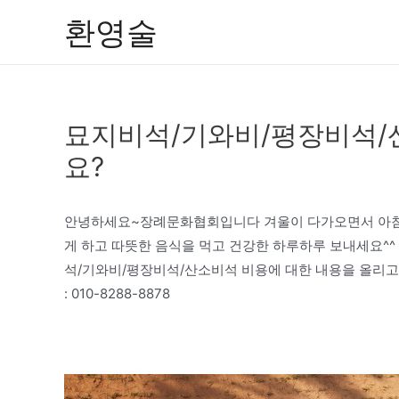
콘
환영술
텐
츠
로
건
묘지비석/기와비/평장비석/
너
뛰
요?
기
안녕하세요~장례문화협회입니다 겨울이 다가오면서 아침
게 하고 따뜻한 음식을 먹고 건강한 하루하루 보내세요^
석/기와비/평장비석/산소비석 비용에 대한 내용을 올리고자
: 010-8288-8878