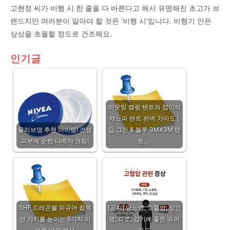
고현정 씨가 비행 시 한 줄을 다 바른다고 해서 유명해진 초고가 브
랜드지만 여러분이 알아야 할 것은 ‘비행 시’입니다. 비행기 안은
상상을 초월할 정도로 건조해요.
인기글
아웃팅 캠핑 텐트와 접이식
캐노피 텐트 완벽 가이드 |
올리브영 추천 아이템! 건성
딥 그린 & 블루 3MX3M 텐
피부에 순한 니베아 크림!
트,…
SHF 드래곤볼 피규어 컬렉
[공지] 당뇨병, 고혈압, 성인
션 가치를 높이는 5가지 아
병, 피로, 감기에 좋은 슈퍼