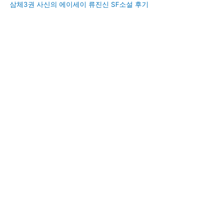
삼체3권 사신의 에이세이 류진신 SF소설 후기