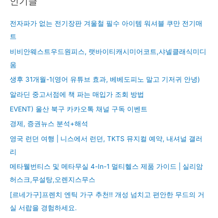
인기글
전자파가 없는 전기장판 겨울철 필수 아이템 워셔블 쿠만 전기매
트
비비안웨스트우드원피스, 랫바이티캐시미어코트,샤넬클래식미디
움
생후 31개월-1(영어 유튜브 효과, 베베도피노 말고 기저귀 안녕)
알라딘 중고서점에 책 파는 매입가 조회 방법
EVENT) 울산 북구 카카오톡 채널 구독 이벤트
경제, 증권뉴스 분석+해석
영국 런던 여행 | 니스에서 런던, TKTS 뮤지컬 예약, 내셔널 갤러
리
메타웰번티스 및 메타무실 4-In-1 멀티헬스 제품 가이드 | 실리암
허스크,무설탕,오렌지스무스
[르네가구]프렌치 엔틱 가구 추천!! 개성 넘치고 편안한 무드의 거
실 서랍을 경험하세요.