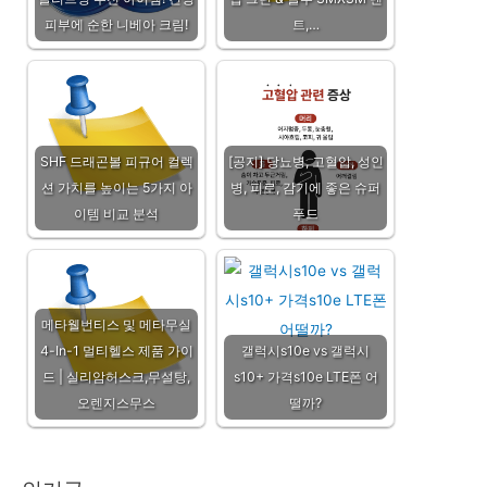
피부에 순한 니베아 크림!
트,…
SHF 드래곤볼 피규어 컬렉
[공지] 당뇨병, 고혈압, 성인
션 가치를 높이는 5가지 아
병, 피로, 감기에 좋은 슈퍼
이템 비교 분석
푸드
메타웰번티스 및 메타무실
4-In-1 멀티헬스 제품 가이
갤럭시s10e vs 갤럭시
드 | 실리암허스크,무설탕,
s10+ 가격s10e LTE폰 어
오렌지스무스
떨까?