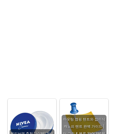
아웃팅 캠핑 텐트와 접이식
캐노피 텐트 완벽 가이드 |
올리브영 추천 아이템! 건성
딥 그린 & 블루 3MX3M 텐