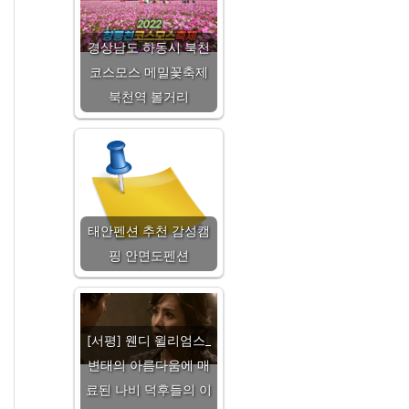
경상남도 하동시 북천
코스모스 메밀꽃축제
북천역 볼거리
태안펜션 추천 감성캠
핑 안면도펜션
[서평] 웬디 윌리엄스_
변태의 아름다움에 매
료된 나비 덕후들의 이