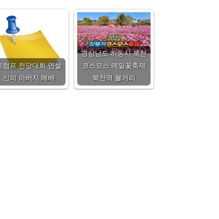
경상남도 하동시 북천
트럼프 전당대회 연설
코스모스 메밀꽃축제
신의 아버지 예배
북천역 볼거리