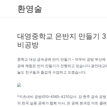
콘
환영술
텐
츠
로
건
대영중학교 은반지 만들기 
너
뛰
비공방
기
중학교 대상 금속공예 반지 만들기 – 여우비 공방 부산에
공예 체험은 반지 만들기가 진행되고 있습니다.광안대교에
늘도 친구들과 즐겁게 수업하고 오겠습니다.
*키츠네비 공방(010-4565-4210강사. 강·현주 금속
의 한국 실용 공예가 협회 이사, 은 공예 분과장 아트 클