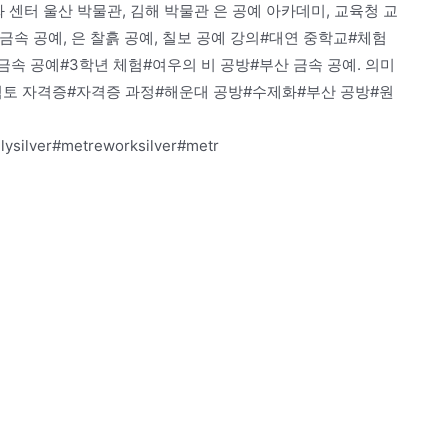
 센터 울산 박물관, 김해 박물관 은 공예 아카데미, 교육청 교
, 금속 공예, 은 찰흙 공예, 칠보 공예 강의#대연 중학교#체험
속 공예#3학년 체험#여우의 비 공방#부산 금속 공예. 의미
 점토 자격증#자격증 과정#해운대 공방#수제화#부산 공방#원
lysilver#metreworksilver#metr