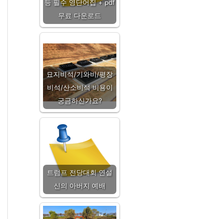
등 필수 영단어집 + pdf
무료 다운로드
묘지비석/기와비/평장
비석/산소비석 비용이
궁금하신가요?
트럼프 전당대회 연설
신의 아버지 예배