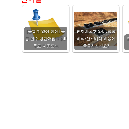
[중학교 영어 단어] 중
묘지비석/기와비/평장
등 필수 영단어집 + pdf
비석/산소비석 비용이
무료 다운로드
궁금하신가요?