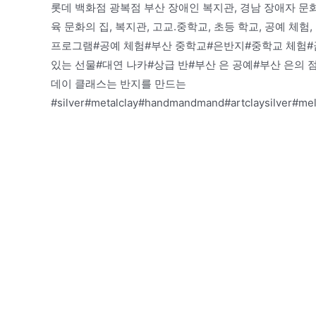
롯데 백화점 광복점 부산 장애인 복지관, 경남 장애자 문화
육 문화의 집, 복지관, 고교.중학교, 초등 학교, 공예 체험
프로그램#공예 체험#부산 중학교#은반지#중학교 체험#금
있는 선물#대연 나카#상급 반#부산 은 공예#부산 은의
데이 클래스는 반지를 만드는
#silver#metalclay#handmandmand#artclaysilver#mel