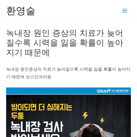
콘
환영술
텐
Main
츠
Men
로
녹내장 원인 증상의 치료가 늦어
건
질수록 시력을 잃을 확률이 높아
너
뛰
지기 때문에
기
녹내장 원인증상의 치료가 늦어질수록 시력을 잃을 확률이 높아지
기 때문에 보스안과의원