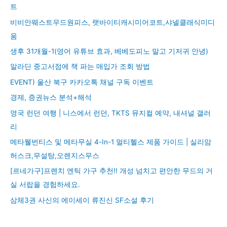
트
비비안웨스트우드원피스, 랫바이티캐시미어코트,샤넬클래식미디
움
생후 31개월-1(영어 유튜브 효과, 베베도피노 말고 기저귀 안녕)
알라딘 중고서점에 책 파는 매입가 조회 방법
EVENT) 울산 북구 카카오톡 채널 구독 이벤트
경제, 증권뉴스 분석+해석
영국 런던 여행 | 니스에서 런던, TKTS 뮤지컬 예약, 내셔널 갤러
리
메타웰번티스 및 메타무실 4-In-1 멀티헬스 제품 가이드 | 실리암
허스크,무설탕,오렌지스무스
[르네가구]프렌치 엔틱 가구 추천!! 개성 넘치고 편안한 무드의 거
실 서랍을 경험하세요.
삼체3권 사신의 에이세이 류진신 SF소설 후기