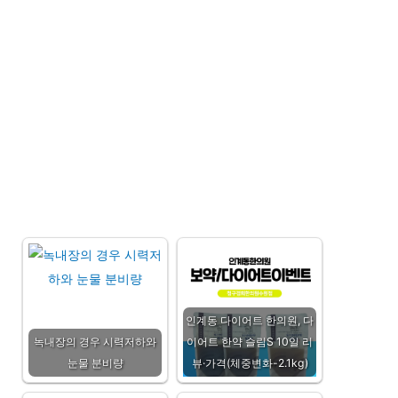
인계동 다이어트 한의원, 다
녹내장의 경우 시력저하와
이어트 한약 슬림S 10일 리
눈물 분비량
뷰·가격(체중변화-2.1kg)