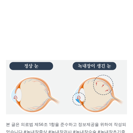
본 글은 의료법 제56조 1항을 준수하고 정보제공을 위하여 작성되
었습니다.#녹내장증상 #녹내장검사 #녹내장수술 #녹내장초기증