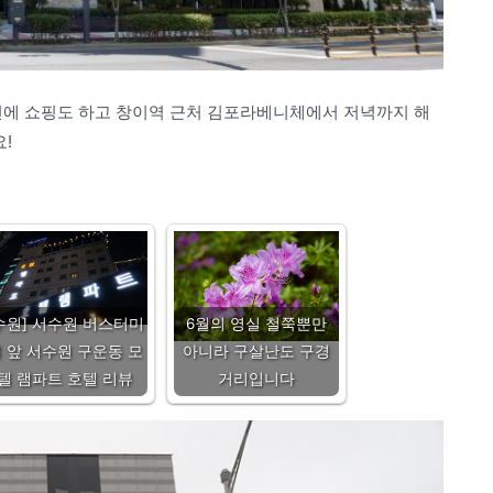
전에 쇼핑도 하고 창이역 근처 김포라베니체에서 저녁까지 해
!
수원] 서수원 버스터미
6월의 영실 철쭉뿐만
 앞 서수원 구운동 모
아니라 구살난도 구경
텔 램파트 호텔 리뷰
거리입니다