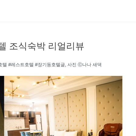
호텔 조식숙박 리얼리뷰
호텔 #레스트호텔 #장기동호텔글, 사진 ⓒ나나 새댁