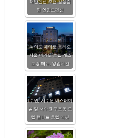
태안펜션 추천 감성캠
핑 안면도펜션
여의도 데이토 트리오
서울 여의도 호텔 레스
토랑 메뉴, 영업시간
[수원] 서수원 버스터미
널 앞 서수원 구운동 모
텔 램파트 호텔 리뷰