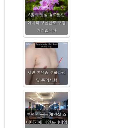
6월의 영실 철쭉뿐만
아니라 구살난도 구경
거리입니다
서면 여유증 수술과정
및 주의사항
부평 산곡동 개인실 스
터디카페 파인프리미엄