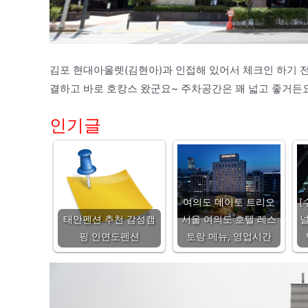
김포 현대아울렛(김현아)과 인접해 있어서 체크인 하기 
결하고 바로 호캉스 왔군요~ 주차공간은 꽤 넓고 좋거든요
인기글
여의도 데이토 트리오
[
태안펜션 추천 감성캠
서울 여의도 호텔 레스
널
핑 안면도펜션
토랑 메뉴, 영업시간