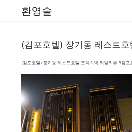
콘
환영술
텐
츠
로
건
(김포호텔) 장기동 레스트
너
뛰
기
(김포호텔) 장기동 레스트호텔 조식숙박 리얼리뷰 #김포