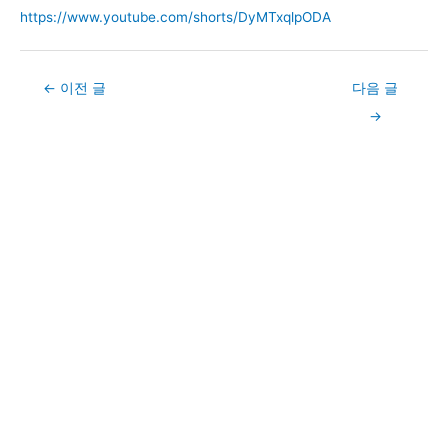
https://www.youtube.com/shorts/DyMTxqlpODA
Post
←
이전 글
다음 글
navigation
→