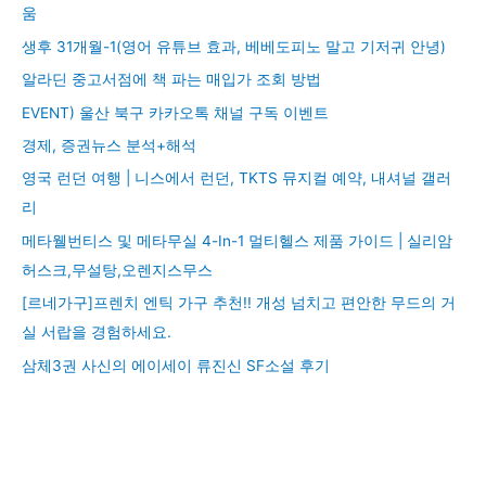
움
생후 31개월-1(영어 유튜브 효과, 베베도피노 말고 기저귀 안녕)
알라딘 중고서점에 책 파는 매입가 조회 방법
EVENT) 울산 북구 카카오톡 채널 구독 이벤트
경제, 증권뉴스 분석+해석
영국 런던 여행 | 니스에서 런던, TKTS 뮤지컬 예약, 내셔널 갤러
리
메타웰번티스 및 메타무실 4-In-1 멀티헬스 제품 가이드 | 실리암
허스크,무설탕,오렌지스무스
[르네가구]프렌치 엔틱 가구 추천!! 개성 넘치고 편안한 무드의 거
실 서랍을 경험하세요.
삼체3권 사신의 에이세이 류진신 SF소설 후기