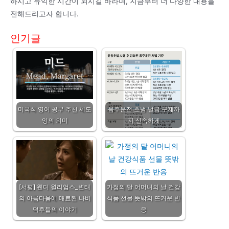
하시고 유익한 시간이 되시길 바라며, 지금부터 더 다양한 내용을
전해드리고자 합니다.
인기글
미국식 영어 공부 추천 셰도
음주운전 초범 벌금 구제까
잉의 의미
지 신속하게
[서평] 웬디 윌리엄스_변태
가정의 달 어머니의 날 건강
의 아름다움에 매료된 나비
식품 선물 뜻밖의 뜨거운 반
덕후들의 이야기
응