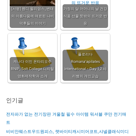
[서평] 웬디 윌리엄스_변태
가정의 달 어머니의 날 건강
의 아름다움에 매료된 나비
식품 선물 뜻밖의 뜨거운 반
덕후들의 이야기
응
플로리다
캐나다 이민 온타리오주
Romana'apilates
RNIP, Solt College 디지털
international - Day 1,2 샤
영화제작학과 소개
리쌤의 개인교습
인기글
전자파가 없는 전기장판 겨울철 필수 아이템 워셔블 쿠만 전기매
트
비비안웨스트우드원피스, 랫바이티캐시미어코트,샤넬클래식미디