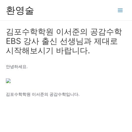
콘
환영술
텐
Main
츠
Men
로
김포수학학원 이서준의 공감수학
건
EBS 강사 출신 선생님과 제대로
너
뛰
시작해보시기 바랍니다.
기
안녕하세요.
김포수학학원 이서준의 공감수학입니다.