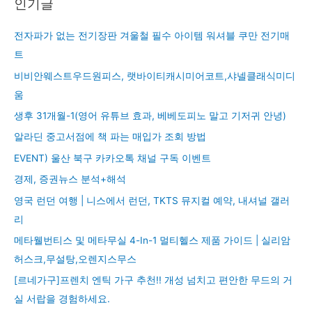
인기글
전자파가 없는 전기장판 겨울철 필수 아이템 워셔블 쿠만 전기매
트
비비안웨스트우드원피스, 랫바이티캐시미어코트,샤넬클래식미디
움
생후 31개월-1(영어 유튜브 효과, 베베도피노 말고 기저귀 안녕)
알라딘 중고서점에 책 파는 매입가 조회 방법
EVENT) 울산 북구 카카오톡 채널 구독 이벤트
경제, 증권뉴스 분석+해석
영국 런던 여행 | 니스에서 런던, TKTS 뮤지컬 예약, 내셔널 갤러
리
메타웰번티스 및 메타무실 4-In-1 멀티헬스 제품 가이드 | 실리암
허스크,무설탕,오렌지스무스
[르네가구]프렌치 엔틱 가구 추천!! 개성 넘치고 편안한 무드의 거
실 서랍을 경험하세요.