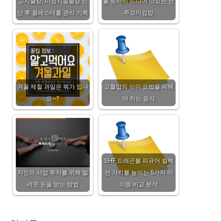
고지혈증, 이상지질혈증 진
풀 로터리 드디어 맛있는 전
단 후 콜레스테롤 관리 기록
주꼬마김밥
겨울 제철 과일은 뭐가 있나
고혈압의 식이 요법을 피해
요~?
야 하는 음식
SHF 드래곤볼 피규어 컬렉
지인의 사업 투자를 위해 빌
션 가치를 높이는 5가지 아
려준 돈을 받는 방법
이템 비교 분석