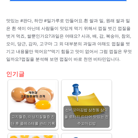
맛있는 #판다, 하얀 #밀가루로 만들어요.흰 쌀과 밀, 원래 쌀과 밀
은 흰 색이 아닌데 사람들이 맛있게 먹기 위해서 껍질 벗긴 껍질을
벗겨 먹죠, 쌀뿐인가요?과일은 어때요? 사과, 배, 감, 복숭아, 참외,
오이, 당근, 감자, 고구마 그 외 대부분의 과일과 야채도 껍질을 벗
기고 내용물만 먹어요^^먹기 힘들고 맛이 없어서 그럼 껍질은 무엇
일까요?껍질을 분석해 보면 껍질이 바로 천연 비타민입니다.
인기글
선비꼬마김밥 삼천동 삼익
고지혈증, 이상지질혈증 진
풀 로터리 드디어 맛있는 전
단 후 콜레스테롤 관리 기록
주꼬마김밥