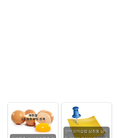
선비꼬마김밥 삼천동 삼익