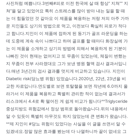
사진처럼 예쁩니다.3번째#피로 이전 한국에 살 때 항상” 지쳐”” 지
쳐”을 달고 있었어요 특히 스트레스를 많이 받아 내는 일을 할 때
는 더 힘들었던 것 같아요 이 제품을 복용하는 저랑 저의 아주 가까
운 지인들도 상기의 방법으로 먹고, 이전보다 확실히 피로가 적다
고 합니다.지인이 이 제품에 접하게 된 동기가 골프 라운딩을 하는
데 도중에 계속 속이 나쁘다고 하며 골프를 할 때마다 화장실에 가
는 이 제품을 소개하고 상기의 방법에 의해서 복용하게 된 기분이
나빠진 것이 현재는 없어지고 또 무좀이 있었는데, 체질이 변했는
지 무좀이 전부 사라졌대요 그가 보낸 병원 혈액 검사 결과서입니
다.매년 3년간의 검사 결과를 멋지게 비교하고 있습니다. 지인이
Diabetic risk(당뇨병 위험) 있었습니다.2020년, 22년, 23년을 비
교한 자료입니다.연도별로 보면 토탈챌을 보면 작년에 6.0까지 올
라가서 이 제품을 복용하고 특별히 관리한 적이 없는데 결과서가
리스크에서 4.4로 확 떨어진 게 쉽게 비교가 됩니다^^Triglyceride
중성지방도 위험값에서 정상 범위로 돌아왔습니다.위의 내용에서
알 수 있듯이 특별히 아무것도 하지 않았는데 큰 변화가 왔습니다.
^^제 지인이 #당뇨 위험이 있었다는 사실을 이 글을 쓰면서 알 수
있겠네요.정말 많은 효과를 봤는데 다 나열하니까 끝이 없네요 그