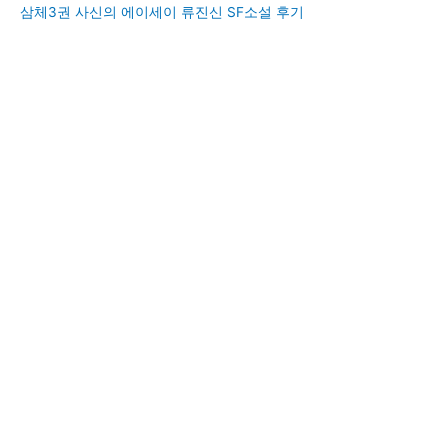
삼체3권 사신의 에이세이 류진신 SF소설 후기