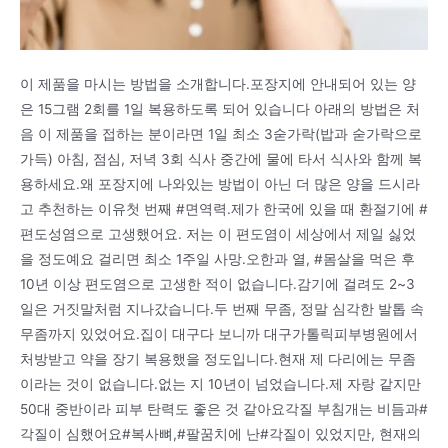
이 제품을 마시는 방법을 소개합니다.포장지에 안내되어 있는 양
은 15그램 2회를 1일 복용하도록 되어 있습니다 아래의 방법은 처
음 이 제품을 접하는 분이라면 1일 최소 3숟가락(밥과 숟가락으로
가득) 아침, 점심, 저녁 3회 식사 중간에 물에 타서 식사와 함께 복
용하세요.왜 포장지에 나와있는 방법이 아닌 더 많은 양을 드시라
고 추천하는 이유첫 번째 #면역력.제가 한국에 있을 때 환절기에 #
편도성염으로 고생했어요. 저는 이 편도염이 세상에서 제일 싫었
을 정도예요 걸리면 최소 1주일 사망.오한과 열, #몸살을 먹은 후
10년 이상 편도염으로 고생한 적이 없습니다.감기에 걸려도 2~3
일은 거짓말처럼 지나갔습니다.두 번째 무좀, 정말 심각한 발톱 속
무좀까지 있었어요.집이 대구다 보니까 대구가톨릭피부병원에서
처방받고 약을 장기 복용했을 정도입니다.현재 제 다리에는 무좀
이라는 것이 없습니다.없는 지 10년이 넘었습니다.제 자랑 같지만
50대 중반이라 피부 탄력도 좋은 것 같아요각질 부침개는 비듬과#
각질이 심했어요#복사뼈,#팔꿈치에 난#각질이 있었지만, 현재의