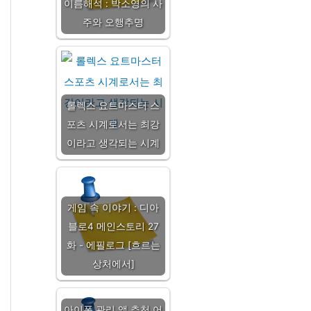
이름해석 : 박소영의 사
주와 오행추명
롤렉스 요트마스터 스
포츠 시계로서는 최강
이라고 생각되는 시계
게임 속 이야기 : 디아
블로4 메인스토리 27
화 - 에필로그 [흐르는
상처에서]
아이폰 관리 앱 추천 어