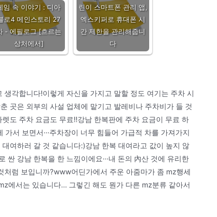
게임 속 이야기 : 디아
린이 스마트폰 관리 앱,
블로4 메인스토리 27
엑스키퍼로 휴대폰 시
화 - 에필로그 [흐르는
간 제한을 관리해줍니
상처에서]
다
고 생각합니다!이렇게 자신을 가지고 말할 정도 여기는 주차 시
춘 곳은 외부의 사설 업체에 맡기고 발레비나 주차비가 들 것
바렛도 주차 요금도 무료!!강남 한복판에 주차 요금이 무료 하
 가서 보면서···주차장이 너무 힘들어 가급적 차를 가져가지
 대여하러 갈 것 같습니다:)강남 한복 대여라고 값이 높지 않
싼 강남 한복을 한 느낌이에요···내 돈의 內산 것에 유리한
 것처럼 보입니까?www어딘가에서 주운 아줌마가 좀 mz행세
mz에서는 있습니다… 그렇긴 해도 뭔가 다른 mz분류 같아서