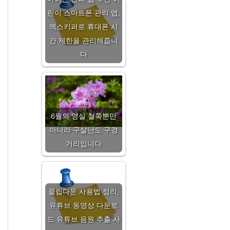
린이 스마트폰 관리 앱,
엑스키퍼로 휴대폰 시
간 제한을 관리해줍니
다
6월의 영실 철쭉뿐만
아니라 구살난도 구경
거리입니다
클립다운 사용법 정리,
유튜브 동영상 다운로
드 유튜브 음원 추출 사