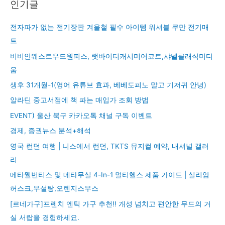
인기글
전자파가 없는 전기장판 겨울철 필수 아이템 워셔블 쿠만 전기매
트
비비안웨스트우드원피스, 랫바이티캐시미어코트,샤넬클래식미디
움
생후 31개월-1(영어 유튜브 효과, 베베도피노 말고 기저귀 안녕)
알라딘 중고서점에 책 파는 매입가 조회 방법
EVENT) 울산 북구 카카오톡 채널 구독 이벤트
경제, 증권뉴스 분석+해석
영국 런던 여행 | 니스에서 런던, TKTS 뮤지컬 예약, 내셔널 갤러
리
메타웰번티스 및 메타무실 4-In-1 멀티헬스 제품 가이드 | 실리암
허스크,무설탕,오렌지스무스
[르네가구]프렌치 엔틱 가구 추천!! 개성 넘치고 편안한 무드의 거
실 서랍을 경험하세요.