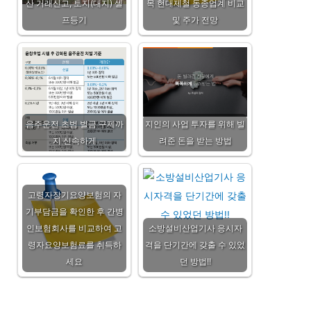
산 거래신고, 토지(대지) 셀
목 현대제철 동종업계 비교
프등기
및 주가 전망
음주운전 초범 벌금 구제까
지인의 사업 투자를 위해 빌
지 신속하게
려준 돈을 받는 방법
고령자장기요양보험의 자
기부담금을 확인한 후 간병
인보험회사를 비교하여 고
소방설비산업기사 응시자
령자요양보험료를 취득하
격을 단기간에 갖출 수 있었
세요
던 방법!!