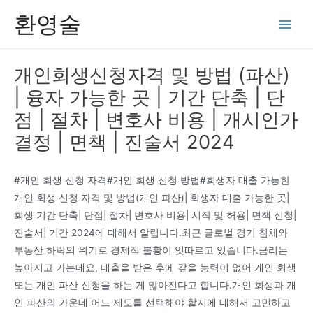
콘
환영술
텐
Main
츠
Men
로
개인회생신청자격 및 방법 (파산)
건
| 융자 가능한 곳 | 기간 단축 | 단
너
뛰
점 | 절차 | 변호사 비용 | 개시인가
기
결정 | 면책 | 진술서 2024
#개인 회생 신청 자격#개인 회생 신청 방법#회생자 대출 가능한
개인 회생 신청 자격 및 방법(개인 파산)| 회생자 대출 가능한 곳|
회생 기간 단축| 단점| 절차| 변호사 비용| 시작 및 허용| 면책 신청|
진술서| 기간 2024에 대해서 알립니다.최근 글로벌 경기 침체와
부동산 하락의 위기로 경제적 불황이 잇따르고 있습니다.금리는
높아지고 가는데요, 대출을 받은 후에 갚을 능력이 없어 개인 회생
또는 개인 파산 신청을 하는 게 많아진다고 합니다.개인 회생과 개
인 파산의 가운데 어느 제도를 선택해야 할지에 대해서 고민하고