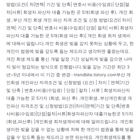
방법(요건)| 차|면책| 기간 및 단축| 변호사 비용(수임료)| 단점|절
차|서류| 회생자 파산자 대출 가능한 곳 5개(회생 파산 후). 개인 회
생..부산 개인 회생 개인 파산 자격 조건 및 신청 방법(요건)| 차이|
면책| 기간 및 단축| 변호사 비용(수임료)| 단점| 절차| 서류| 회생자
파산자 대출 가능한 곳 5개(회생 파산 후)| 개인 회생 최저 생계비
에 대해서 알립니다.개인 회생은 빚을 갚지 못하는 상황에 두고, 한
개인이 법원에 빚을 갚도록 돕는 제도라고 생각하면 좋겠는데요.
개인 회생 제도를 통신 개발 일정 기간 성실하게 빚을 갚으면 나머
지 빚이 탕감되는 방식으로 진행됩니다.빚을 갚는 기간은 최단 3
년~5년 이내에서 이 기간 중 변경···trendbite.tistory.com부산 개
인회생 개인파산 자격조건 및 신청방법 (요건) | 차이 | 면책|기간
및 단축 | 변호사비용(수임료) | 단점 | 절차 | 서류 | 회생자파산자
대출 가능한 곳 5가지 (회생, 파산 후) .개인회생..부산개인회생 개
인파산 자격조건 및 신청방법(요건)|차이|면책|기간 및 단축|변호
사비용(수임료)|단점|절차|서류|회생자파산자 대출가능한곳 5가지
(회생,파산후) |개인회생 최저생계비에 대해 알려드립니다. 개인회
생이란 빚을 갚을 수 없는 상황에 처해 한 개인이 법원을 통해 빚을
갚을 수 있도록 돕는 제도라고 보면 되는데요. 개인회생제도를 통