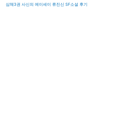
삼체3권 사신의 에이세이 류진신 SF소설 후기